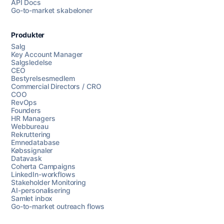
API Docs
Go-to-market skabeloner
Produkter
Salg
Key Account Manager
Salgsledelse
CEO
Bestyrelsesmedlem
Commercial Directors / CRO
COO
RevOps
Founders
HR Managers
Webbureau
Rekruttering
Emnedatabase
Købssignaler
Datavask
Coherta Campaigns
LinkedIn-workflows
Stakeholder Monitoring
AI-personalisering
Samlet inbox
Go-to-market outreach flows