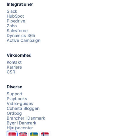
Integrationer
Slack
HubSpot
Pipedrive
Zoho
Salesforce
Dynamics 365
Chat med os
Active Campaign
Virksomhed
AI Campaign Assist
Kontakt
Karriere
CSR
Diverse
Support
Playbooks
Video-guides
Coherta Bloggen
Ordbog
Brancher i Danmark
Byer i Danmark
Hjælpecenter