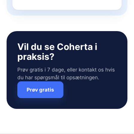
Vil du se Coherta i
praksis?
Prøv gratis i 7 dage, eller kontakt os hvis
du har spørgsmål til opsætningen.
Prøv gratis