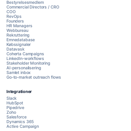
Bestyrelsesmedlem
Commercial Directors / CRO
COO
RevOps
Founders
HR Managers
Webbureau
Rekruttering
Emnedatabase
Købssignaler
Datavask
Coherta Campaigns
LinkedIn-workflows
Stakeholder Monitoring
AI-personalisering
Samlet inbox
Go-to-market outreach flows
Integrationer
Slack
HubSpot
Pipedrive
Zoho
Salesforce
Dynamics 365
Chat med os
Active Campaign