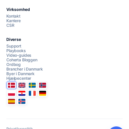
Virksomhed
AI Campaign Assist
Chat with us
Kontakt
Karriere
CSR
Diverse
Support
Playbooks
Video-guides
Coherta Bloggen
Ordbog
Brancher i Danmark
Byer i Danmark
Hjælpecenter
Danmark
United Kingdom
Sverige
Norge
Polska
Hrvatska
France
Deutschland
Espana
Ísland
Privatlivspolitik