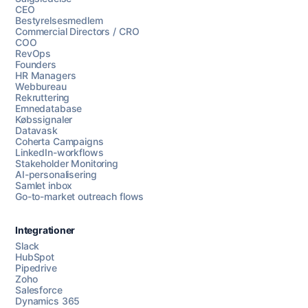
CEO
Bestyrelsesmedlem
Commercial Directors / CRO
COO
RevOps
Founders
HR Managers
Webbureau
Rekruttering
Emnedatabase
Købssignaler
Datavask
Coherta Campaigns
LinkedIn-workflows
Stakeholder Monitoring
AI-personalisering
Samlet inbox
Go-to-market outreach flows
Integrationer
Slack
HubSpot
Pipedrive
Zoho
Salesforce
Dynamics 365
Chat med os