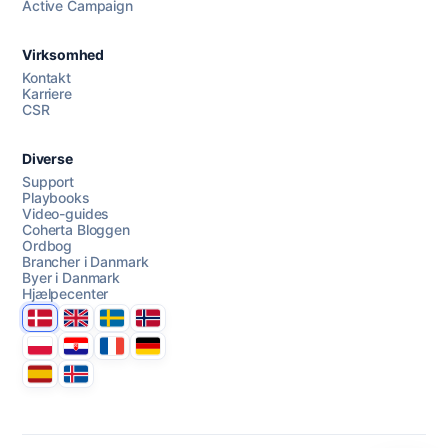
Active Campaign
Virksomhed
AI Campaign Assist
Kontakt
Karriere
CSR
Diverse
Support
Playbooks
Video-guides
Coherta Bloggen
Ordbog
Brancher i Danmark
Byer i Danmark
Hjælpecenter
Danmark
United Kingdom
Sverige
Norge
Polska
Hrvatska
France
Deutschland
Espana
Ísland