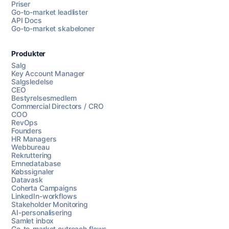
Priser
Go-to-market leadlister
API Docs
Go-to-market skabeloner
Produkter
Salg
Key Account Manager
Salgsledelse
CEO
Bestyrelsesmedlem
Commercial Directors / CRO
COO
RevOps
Founders
HR Managers
Webbureau
Rekruttering
Emnedatabase
Købssignaler
Datavask
Coherta Campaigns
LinkedIn-workflows
Stakeholder Monitoring
AI-personalisering
Samlet inbox
Go-to-market outreach flows