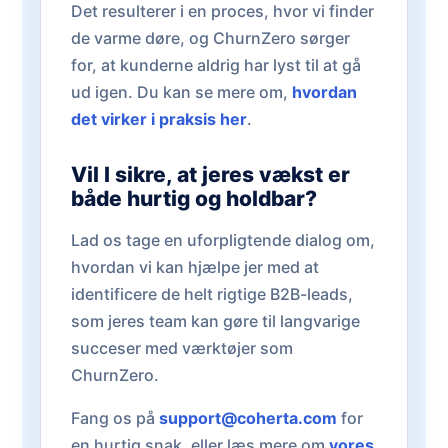
Det resulterer i en proces, hvor vi finder
de varme døre, og ChurnZero sørger
for, at kunderne aldrig har lyst til at gå
ud igen. Du kan se mere om,
hvordan
det virker i praksis her
.
Vil I sikre, at jeres vækst er
både hurtig og holdbar?
Lad os tage en uforpligtende dialog om,
hvordan vi kan hjælpe jer med at
identificere de helt rigtige B2B-leads,
som jeres team kan gøre til langvarige
succeser med værktøjer som
ChurnZero.
Fang os på
support@coherta.com
for
en hurtig snak, eller læs mere om
vores