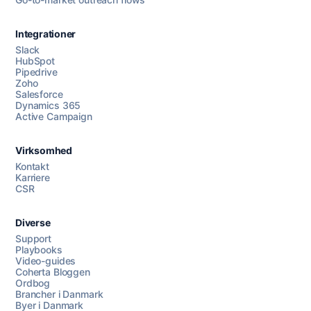
Integrationer
Slack
HubSpot
Pipedrive
Zoho
Salesforce
Dynamics 365
Chat med os
Active Campaign
Virksomhed
AI Campaign Assist
Kontakt
Karriere
CSR
Diverse
Support
Playbooks
Video-guides
Coherta Bloggen
Ordbog
Brancher i Danmark
Byer i Danmark