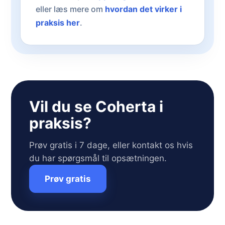
eller læs mere om
hvordan det virker i
praksis her
.
Vil du se Coherta i
praksis?
Prøv gratis i 7 dage, eller kontakt os hvis
du har spørgsmål til opsætningen.
Prøv gratis