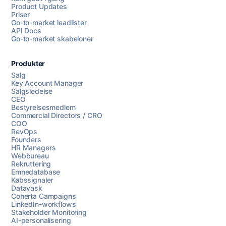
Product Updates
Priser
Go-to-market leadlister
API Docs
Go-to-market skabeloner
Produkter
Salg
Key Account Manager
Salgsledelse
CEO
Bestyrelsesmedlem
Commercial Directors / CRO
COO
RevOps
Founders
HR Managers
Webbureau
Rekruttering
Emnedatabase
Købssignaler
Datavask
Coherta Campaigns
LinkedIn-workflows
Stakeholder Monitoring
AI-personalisering