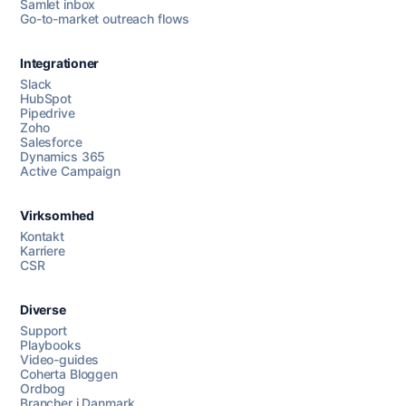
Samlet inbox
Go-to-market outreach flows
Integrationer
Slack
HubSpot
Pipedrive
Zoho
Salesforce
Dynamics 365
Chat med os
Active Campaign
Virksomhed
AI Campaign Assist
Chat with us
Kontakt
Karriere
CSR
Diverse
Support
Playbooks
Video-guides
Coherta Bloggen
Ordbog
Brancher i Danmark