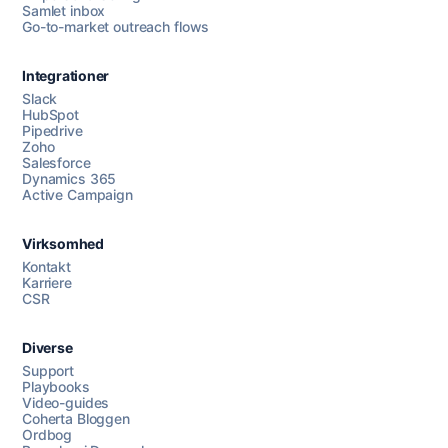
Samlet inbox
Go-to-market outreach flows
Integrationer
Slack
HubSpot
Pipedrive
Zoho
Salesforce
Dynamics 365
Chat med os
Active Campaign
Virksomhed
AI Campaign Assist
Chat with us
Kontakt
Karriere
CSR
Diverse
Support
Playbooks
Video-guides
Coherta Bloggen
Ordbog