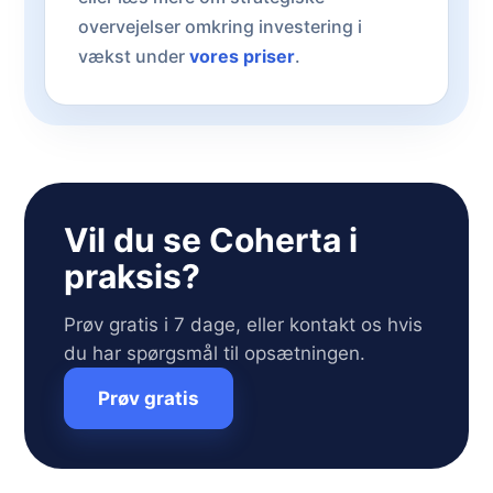
overvejelser omkring investering i
vækst under
vores priser
.
Vil du se Coherta i
praksis?
Prøv gratis i 7 dage, eller kontakt os hvis
du har spørgsmål til opsætningen.
Prøv gratis