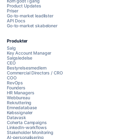
Kom godt i gang
Product Updates
Priser
Go-to-market leadlister
API Docs
Go-to-market skabeloner
Produkter
Salg
Key Account Manager
Salgsledelse
CEO
Bestyrelsesmedlem
Commercial Directors / CRO
COO
RevOps
Founders
HR Managers
Webbureau
Rekruttering
Emnedatabase
Købssignaler
Datavask
Coherta Campaigns
LinkedIn-workflows
Stakeholder Monitoring
AI-personalisering