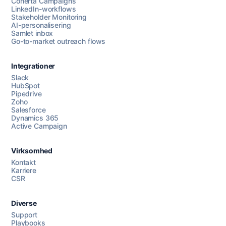
Coherta Campaigns
LinkedIn-workflows
Stakeholder Monitoring
AI-personalisering
Samlet inbox
Go-to-market outreach flows
Integrationer
Slack
HubSpot
Pipedrive
Zoho
Salesforce
Dynamics 365
Chat med os
Active Campaign
Virksomhed
AI Campaign Assist
Kontakt
Karriere
CSR
Diverse
Support
Playbooks