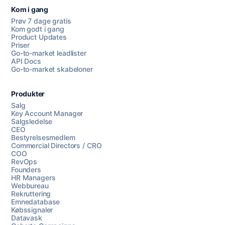
Kom i gang
Prøv 7 dage gratis
Kom godt i gang
Product Updates
Priser
Go-to-market leadlister
API Docs
Go-to-market skabeloner
Produkter
Salg
Key Account Manager
Salgsledelse
CEO
Bestyrelsesmedlem
Commercial Directors / CRO
COO
RevOps
Founders
HR Managers
Webbureau
Rekruttering
Emnedatabase
Købssignaler
Datavask