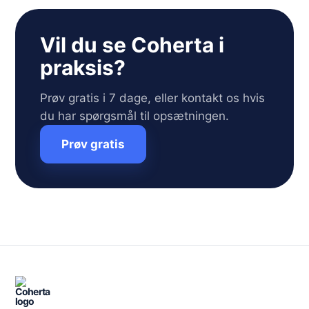
Vil du se Coherta i
praksis?
Prøv gratis i 7 dage, eller kontakt os hvis
du har spørgsmål til opsætningen.
Prøv gratis