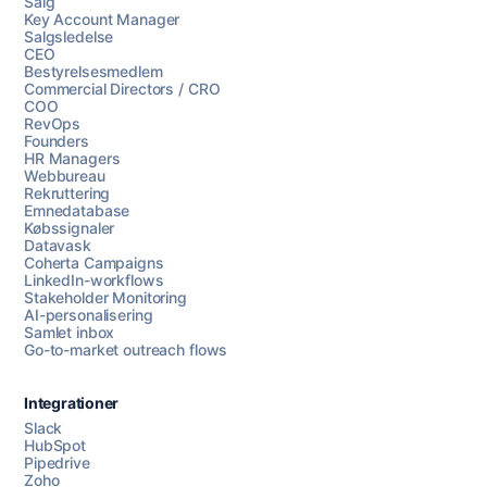
Salg
Key Account Manager
Salgsledelse
CEO
Bestyrelsesmedlem
Commercial Directors / CRO
COO
RevOps
Founders
HR Managers
Webbureau
Rekruttering
Emnedatabase
Købssignaler
Datavask
Coherta Campaigns
LinkedIn-workflows
Stakeholder Monitoring
AI-personalisering
Samlet inbox
Go-to-market outreach flows
Integrationer
Slack
HubSpot
Pipedrive
Zoho