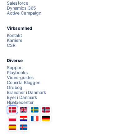
Salesforce
Dynamics 365
Chat med os
Active Campaign
Virksomhed
AI Campaign Assist
Kontakt
Karriere
CSR
Diverse
Support
Playbooks
Video-guides
Coherta Bloggen
Ordbog
Brancher i Danmark
Byer i Danmark
Hjælpecenter
Danmark
United Kingdom
Sverige
Norge
Polska
Hrvatska
France
Deutschland
Espana
Ísland