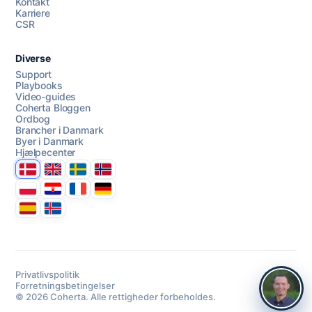
AI Campaign Assist
Kontakt
Karriere
CSR
Diverse
Support
Playbooks
Video-guides
Coherta Bloggen
Ordbog
Brancher i Danmark
Byer i Danmark
Hjælpecenter
Danmark
United Kingdom
Sverige
Norge
Polska
Hrvatska
France
Deutschland
Espana
Ísland
Privatlivspolitik
Forretningsbetingelser
© 2026 Coherta. Alle rettigheder forbeholdes.