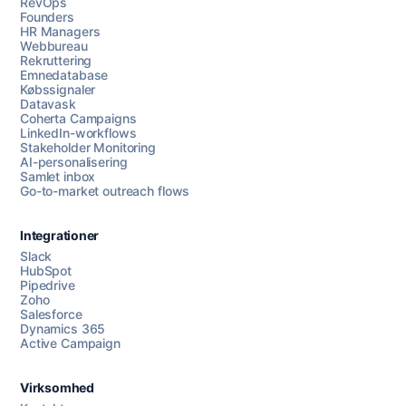
RevOps
Founders
HR Managers
Webbureau
Rekruttering
Emnedatabase
Købssignaler
Datavask
Coherta Campaigns
LinkedIn-workflows
Stakeholder Monitoring
AI-personalisering
Samlet inbox
Go-to-market outreach flows
Integrationer
Slack
HubSpot
Pipedrive
Zoho
Salesforce
Dynamics 365
Chat med os
Active Campaign
Virksomhed