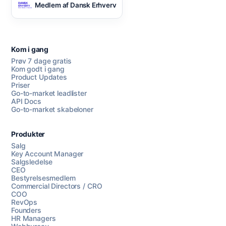
Medlem af Dansk Erhverv
Kom i gang
Prøv 7 dage gratis
Kom godt i gang
Product Updates
Priser
Go-to-market leadlister
API Docs
Go-to-market skabeloner
Produkter
Salg
Key Account Manager
Salgsledelse
CEO
Bestyrelsesmedlem
Commercial Directors / CRO
COO
RevOps
Founders
HR Managers