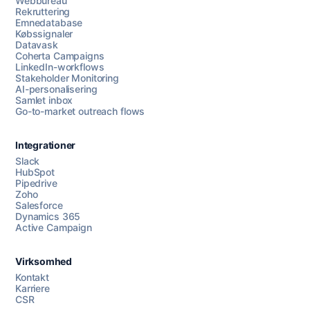
Webbureau
Rekruttering
Emnedatabase
Købssignaler
Datavask
Coherta Campaigns
LinkedIn-workflows
Stakeholder Monitoring
AI-personalisering
Samlet inbox
Go-to-market outreach flows
Integrationer
Slack
HubSpot
Pipedrive
Zoho
Salesforce
Dynamics 365
Chat med os
Active Campaign
Virksomhed
AI Campaign Assist
Chat with us
Kontakt
Karriere
CSR