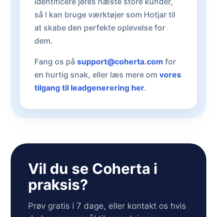
identificere jeres næste store kunder,
så I kan bruge værktøjer som Hotjar til
at skabe den perfekte oplevelse for
dem.
Fang os på
support@coherta.com
for
en hurtig snak, eller læs mere om
vores
tilgang til leadgenerering her
.
Vil du se Coherta i
praksis?
Prøv gratis i 7 dage, eller kontakt os hvis