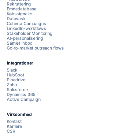
Rekruttering
Emnedatabase
Købssignaler
Datavask
Coherta Campaigns
LinkedIn-workflows
Stakeholder Monitoring
AI-personalisering
Samlet inbox
Go-to-market outreach flows
Integrationer
Slack
HubSpot
Pipedrive
Zoho
Salesforce
Dynamics 365
Chat med os
Active Campaign
Virksomhed
AI Campaign Assist
Chat with us
Kontakt
Karriere
CSR