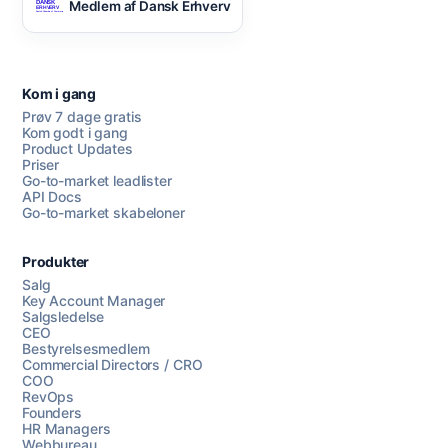
Medlem af Dansk Erhverv
Kom i gang
Prøv 7 dage gratis
Kom godt i gang
Product Updates
Priser
Go-to-market leadlister
API Docs
Go-to-market skabeloner
Produkter
Salg
Key Account Manager
Salgsledelse
CEO
Bestyrelsesmedlem
Commercial Directors / CRO
COO
RevOps
Founders
HR Managers
Webbureau