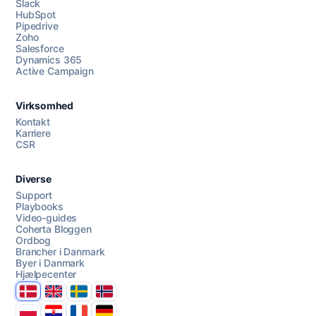
Slack
HubSpot
Pipedrive
Zoho
Salesforce
Dynamics 365
Chat med os
Active Campaign
Virksomhed
AI Campaign Assist
Chat with us
Kontakt
Karriere
CSR
Diverse
Support
Playbooks
Video-guides
Coherta Bloggen
Ordbog
Brancher i Danmark
Byer i Danmark
Hjælpecenter
Danmark
United Kingdom
Sverige
Norge