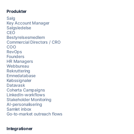
Produkter
Salg
Key Account Manager
Salgsledelse
CEO
Bestyrelsesmedlem
Commercial Directors / CRO
COO
RevOps
Founders
HR Managers
Webbureau
Rekruttering
Emnedatabase
Købssignaler
Datavask
Coherta Campaigns
LinkedIn-workflows
Stakeholder Monitoring
AI-personalisering
Samlet inbox
Go-to-market outreach flows
Integrationer