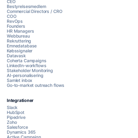
CEO
Bestyrelsesmedlem
Commercial Directors / CRO
COO
RevOps
Founders
HR Managers
Webbureau
Rekruttering
Emnedatabase
Købssignaler
Datavask
Coherta Campaigns
LinkedIn-workflows
Stakeholder Monitoring
AI-personalisering
Samlet inbox
Go-to-market outreach flows
Integrationer
Slack
HubSpot
Pipedrive
Zoho
Salesforce
Dynamics 365
Chat med os
Active Campaign