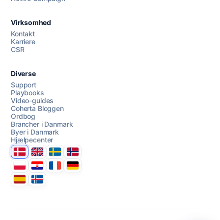
Virksomhed
AI Campaign Assist
Kontakt
Karriere
CSR
Diverse
Support
Playbooks
Video-guides
Coherta Bloggen
Ordbog
Brancher i Danmark
Byer i Danmark
Hjælpecenter
Danmark
United Kingdom
Sverige
Norge
Polska
Hrvatska
France
Deutschland
Espana
Ísland