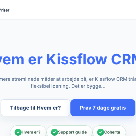
Priser
em er Kissflow C
 mere strømlinede måder at arbejde på, er Kissflow CRM tr
fleksibel løsning. Det er bygge...
Tilbage til Hvem er?
Prøv 7 dage gratis
Hvem er?
Support guide
Coherta