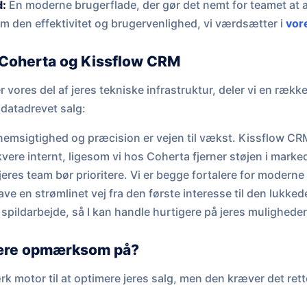
d:
En moderne brugerflade, der gør det nemt for teamet at
om den effektivitet og brugervenlighed, vi værdsætter i
vor
 Coherta og Kissflow CRM
r vores del af jeres tekniske infrastruktur, deler vi en ræ
 datadrevet salg:
emsigtighed og præcision er vejen til vækst. Kissflow CRM
kvere internt, ligesom vi hos Coherta fjerner støjen i marked
eres team bør prioritere. Vi er begge fortalere for moderne
e en strømlinet vej fra den første interesse til den lukkede
 spildarbejde, så I kan handle hurtigere på jeres muligheder
ære opmærksom på?
k motor til at optimere jeres salg, men den kræver det rett