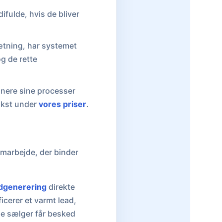
fulde, hvis de bliver
sætning, har systemet
g de rette
finere sine processer
ækst under
vores priser
.
marbejde, der binder
dgenerering
direkte
ficerer et varmt lead,
ge sælger får besked