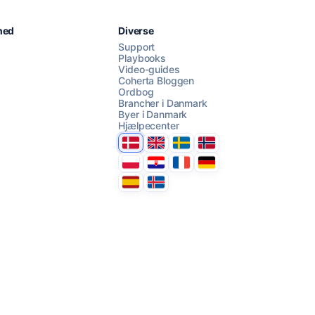
Chat med os
hed
Diverse
Support
Playbooks
Video-guides
AI Campaign Assist
Chat with us
Coherta Bloggen
Ordbog
Brancher i Danmark
Byer i Danmark
Hjælpecenter
Danmark
United Kingdom
Sverige
Norge
Polska
Hrvatska
France
Deutschland
Espana
Ísland