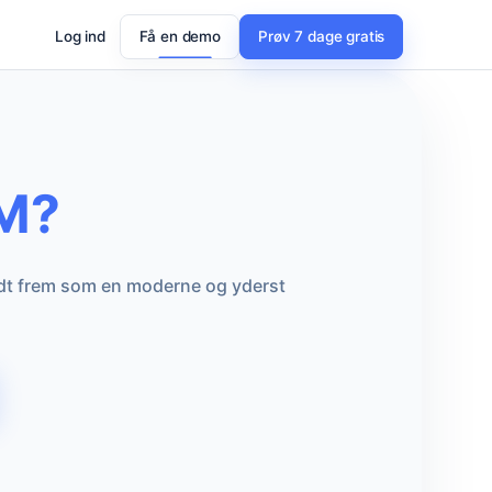
Log ind
Få en demo
Prøv 7 dage gratis
RM?
ådt frem som en moderne og yderst