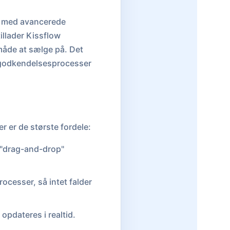
g med avancerede
illader Kissflow
måde at sælge på. Det
ne godkendelsesprocesser
r er de største fordele:
 "drag-and-drop"
ocesser, så intet falder
opdateres i realtid.