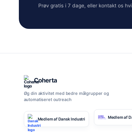
Prøv gratis i 7 dage, eller kontakt os h
Coherta
Øg din aktivitet med bedre målgrupper og
automatiseret outreach
Medlem af D
Medlem af Dansk Industri