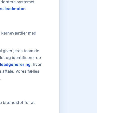
 adoptere systemet
es leadmotor
.
kke kerneværdier med
 giver jeres team de
et og identificerer de
leadgenerering
, hvor
 aftale. Vores fælles
.
e brændstof for at