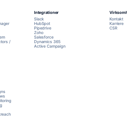
Integrationer
Virksom
Slack
Kontakt
nager
HubSpot
Karriere
Pipedrive
CSR
Zoho
lem
Salesforce
tors /
Dynamics 365
Active Campaign
gns
ows
toring
ng
treach