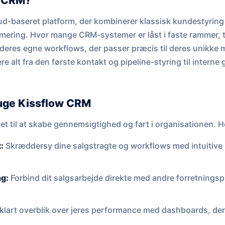
w CRM?
ud-baseret platform, der kombinerer klassisk kundestyrin
imering. Hvor mange CRM-systemer er låst i faste rammer, t
deres egne workflows, der passer præcis til deres unikke 
re alt fra den første kontakt og pipeline-styring til inter
ruge Kissflow CRM
t til at skabe gennemsigtighed og fart i organisationen. He
:
Skræddersy dine salgstragte og workflows med intuitive
ng:
Forbind dit salgsarbejde direkte med andre forretningspr
 klart overblik over jeres performance med dashboards, der 