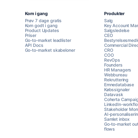
Kom i gang
Produkter
Prøv 7 dage gratis
Salg
Kom godt i gang
Key Account Ma
Product Updates
Salgsledelse
Priser
CEO
Go-to-market leadlister
Bestyrelsesmed
API Docs
Commercial Direc
Go-to-market skabeloner
CRO
COO
RevOps
Founders
HR Managers
Webbureau
Rekruttering
Emnedatabase
Købssignaler
Datavask
Coherta Campai
LinkedIn-workfl
Stakeholder Moni
AI-personaliseri
Samlet inbox
Go-to-market ou
flows