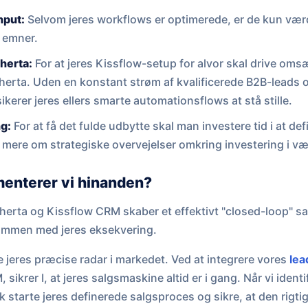
nput:
Selvom jeres workflows er optimerede, er de kun værdi
 emner.
oherta:
For at jeres Kissflow-setup for alvor skal drive om
oherta. Uden en konstant strøm af kvalificerede B2B-leads o
ikerer jeres ellers smarte automationsflows at stå stille.
g:
For at få det fulde udbytte skal man investere tid i at de
 mere om strategiske overvejelser omkring investering i v
enterer vi hinanden?
erta og Kissflow CRM skaber et effektivt "closed-loop" sa
ammen med jeres eksekvering.
 jeres præcise radar i markedet. Ved at integrere vores
lea
ikrer I, at jeres salgsmaskine altid er i gang. Når vi identi
 starte jeres definerede salgsproces og sikre, at den rigti