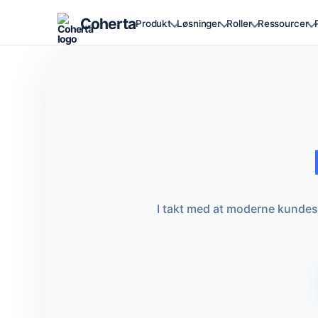
Coherta
Produkt
Løsninger
Roller
Ressourcer
I takt med at moderne kundeser