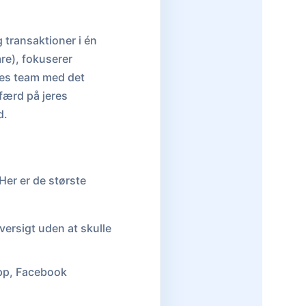
 transaktioner i én
re), fokuserer
res team med det
færd på jeres
d.
Her er de største
versigt uden at skulle
pp, Facebook