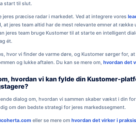
start til slut.
 jeres præcise radar i markedet. Ved at integrere vores
lea
, at jeres team altid har de mest relevante emner at række ud 
n jeres team bruge Kustomer til at starte en intelligent dia
ag ét.
s, hvor vi finder de varme døre, og Kustomer sørger for, at I 
ommen og lukke aftalen. Du kan se mere om,
hvordan det vi
om, hvordan vi kan fylde din Kustomer-plat
gstagere?
tende dialog om, hvordan vi sammen skaber vækst i din for
ve dig om den bedste strategi for jeres markedssegment.
coherta.com
eller se mere om
hvordan det virker i praksi