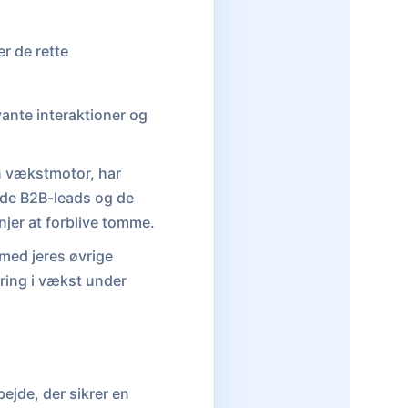
r de rette
vante interaktioner og
en vækstmotor, har
ede B2B-leads og de
njer at forblive tomme.
med jeres øvrige
ring i vækst under
ejde, der sikrer en