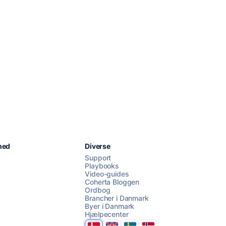
Chat med os
hed
Diverse
Support
Playbooks
Video-guides
AI Campaign Assist
Coherta Bloggen
Ordbog
Brancher i Danmark
Byer i Danmark
Hjælpecenter