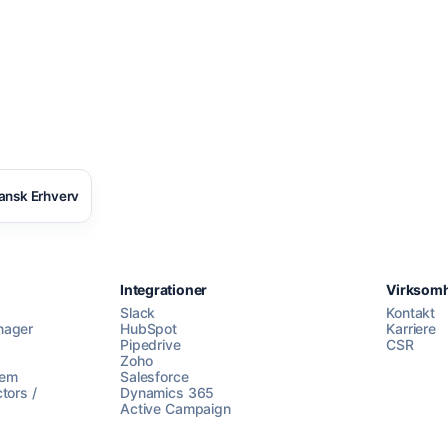
ansk Erhverv
Integrationer
Virksom
Slack
Kontakt
nager
HubSpot
Karriere
Pipedrive
CSR
Zoho
lem
Salesforce
tors /
Dynamics 365
Active Campaign