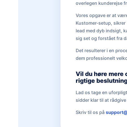
overlegen kunderejse fra 
Vores opgave er at være
Kustomer-setup, sikrer I
lead med dyb indsigt, ka
sig set og forstået fra d
Det resulterer i en proce
dem professionelt velk
Vil du høre mere 
rigtige beslutnin
Lad os tage en uforplig
sidder klar til at rådgi
Skriv til os på
support@