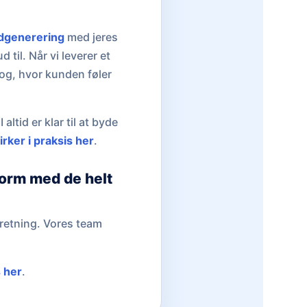
dgenerering
med jeres
til. Når vi leverer et
log, hvor kunden føler
altid er klar til at byde
rker i praksis her
.
form med de helt
retning. Vores team
s her
.