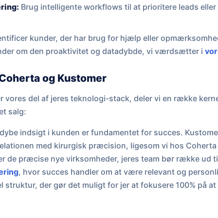
ring:
Brug intelligente workflows til at prioritere leads elle
ntificer kunder, der har brug for hjælp eller opmærksomhe
inder om den proaktivitet og datadybde, vi værdsætter i
vor
 Coherta og Kustomer
er vores del af jeres teknologi-stack, deler vi en række ke
et salg:
dybe indsigt i kunden er fundamentet for succes. Kustomer
 relationen med kirurgisk præcision, ligesom vi hos Coherta f
er de præcise nye virksomheder, jeres team bør række ud til
ering
, hvor succes handler om at være relevant og personli
 struktur, der gør det muligt for jer at fokusere 100% på at