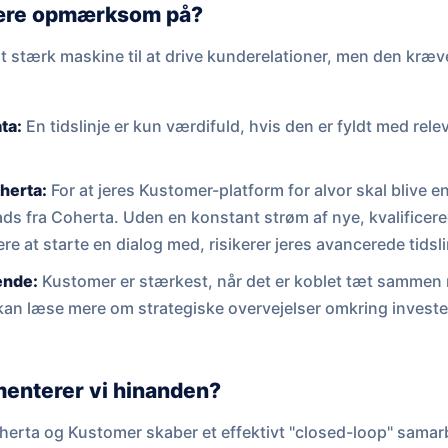
ære opmærksom på?
 stærk maskine til at drive kunderelationer, men den kræve
ta:
En tidslinje er kun værdifuld, hvis den er fyldt med rele
oherta:
For at jeres Kustomer-platform for alvor skal blive 
ads fra Coherta. Uden en konstant strøm af nye, kvalificer
re at starte en dialog med, risikerer jeres avancerede tidsli
ende:
Kustomer er stærkest, når det er koblet tæt sammen 
kan læse mere om strategiske overvejelser omkring investe
enterer vi hinanden?
rta og Kustomer skaber et effektivt "closed-loop" samarb