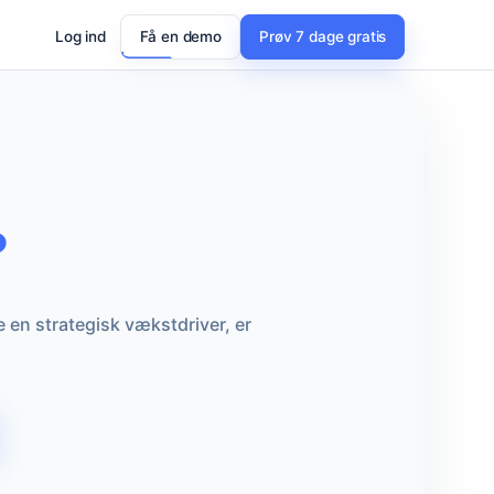
Log ind
Få en demo
Prøv 7 dage gratis
?
e en strategisk vækstdriver, er