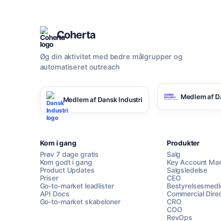
Coherta
Øg din aktivitet med bedre målgrupper og
automatiseret outreach
Medlem af D
Medlem af Dansk Industri
Kom i gang
Produkter
Prøv 7 dage gratis
Salg
Kom godt i gang
Key Account Ma
Product Updates
Salgsledelse
Priser
CEO
Go-to-market leadlister
Bestyrelsesmed
API Docs
Commercial Direc
Go-to-market skabeloner
CRO
COO
RevOps