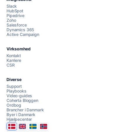
Slack
HubSpot
Pipedrive
Zoho
Salesforce
Dynamics 365
Chat med os
Active Campaign
Virksomhed
AI Campaign Assist
Kontakt
Karriere
CSR
Diverse
Support
Playbooks
Video-guides
Coherta Bloggen
Ordbog
Brancher i Danmark
Byer i Danmark
Hjælpecenter
Danmark
United Kingdom
Sverige
Norge