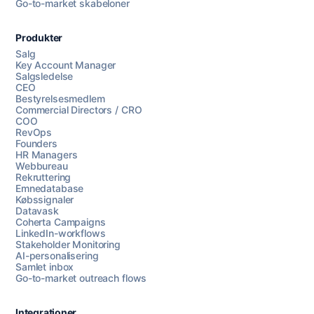
Go-to-market skabeloner
Produkter
Salg
Key Account Manager
Salgsledelse
CEO
Bestyrelsesmedlem
Commercial Directors / CRO
COO
RevOps
Founders
HR Managers
Webbureau
Rekruttering
Emnedatabase
Købssignaler
Datavask
Coherta Campaigns
LinkedIn-workflows
Stakeholder Monitoring
AI-personalisering
Samlet inbox
Go-to-market outreach flows
Integrationer