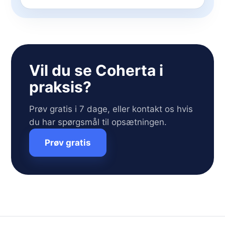
Vil du se Coherta i
praksis?
Prøv gratis i 7 dage, eller kontakt os hvis
du har spørgsmål til opsætningen.
Prøv gratis