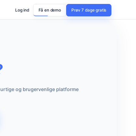
Log ind
Få en demo
Prøv 7 dage gratis
?
hurtige og brugervenlige platforme