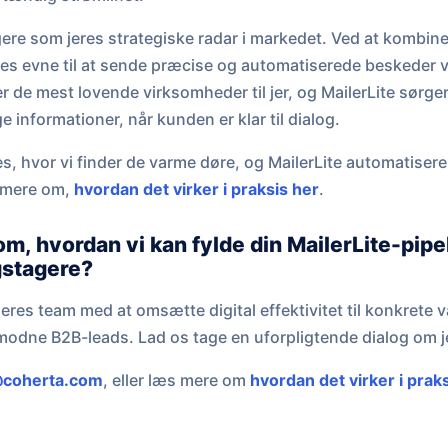
ere som jeres strategiske radar i markedet. Ved at kombin
es evne til at sende præcise og automatiserede beskeder via
er de mest lovende virksomheder til jer, og MailerLite sørger 
ge informationer, når kunden er klar til dialog.
es, hvor vi finder de varme døre, og MailerLite automatisere
e mere om,
hvordan det virker i praksis her
.
om, hvordan vi kan fylde din MailerLite-pipe
gstagere?
pe jeres team med at omsætte digital effektivitet til konkret
modne B2B-leads. Lad os tage en uforpligtende dialog om j
coherta.com
, eller læs mere om
hvordan det virker i prak