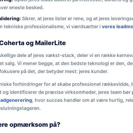
hver eneste besked.
lidering:
Sikrer, at jeres lister er rene, og at jeres leverings
n tekniske professionalisme, vi værdsætter i
vores leadmo
Coherta og MailerLite
rskellige dele af jeres vækst-stack, deler vi en række kern
et salg. Vi mener begge, at den bedste teknologi er den, der
t fokusere på det, der betyder mest: jeres kunder.
ekniske forhindringer for at skabe professionel rækkevidde,
t og identificerer de præcise virksomheder, jeres team bør p
eadgenerering
, hvor succes handler om at være hurtig, rele
eslutningstageren.
ære opmærksom på?