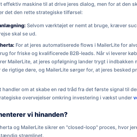
t effektiv maskine til at drive jeres dialog, men for at den s
 det den rette strategiske tilførsel:
anlægning:
Selvom værktøjet er nemt at bruge, kræver succe
ejse skal se ud.
oherta:
For at jeres automatiserede flows i MailerLite for alv
brug for friske og kvalificerede B2B-leads. Når vi leverer k
ikrer MailerLite, at jeres opfølgning lander trygt i indbakke
 de rigtige døre, og MailerLite sørger for, at jeres besked
.
 handler om at skabe en rød tråd fra det første signal til de
ategiske overvejelser omkring investering i vækst under
v
enterer vi hinanden?
rta og MailerLite sikrer en "closed-loop" proces, hvor jer
dstændig strømlinet.