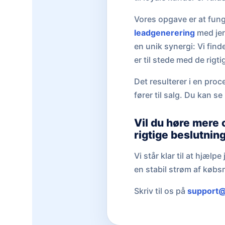
Vores opgave er at fung
leadgenerering
med jer
en unik synergi: Vi find
er til stede med de rigti
Det resulterer i en proc
fører til salg. Du kan s
Vil du høre mere 
rigtige beslutnin
Vi står klar til at hjæl
en stabil strøm af købs
Skriv til os på
support@