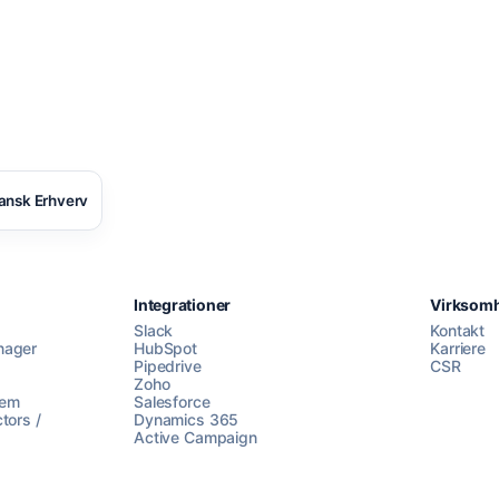
ansk Erhverv
Integrationer
Virksom
Slack
Kontakt
nager
HubSpot
Karriere
Pipedrive
CSR
Zoho
lem
Salesforce
tors /
Dynamics 365
Active Campaign