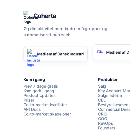
Coherta
Øg din aktivitet med bedre målgrupper og
automatiseret outreach
Medlem af D
Medlem af Dansk Industri
Kom i gang
Produkter
Prøv 7 dage gratis
Salg
Kom godt i gang
Key Account Ma
Product Updates
Salgsledelse
Priser
CEO
Go-to-market leadlister
Bestyrelsesmed
API Docs
Commercial Direc
Go-to-market skabeloner
CRO
COO
RevOps
Founders