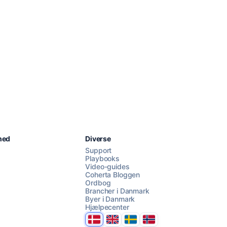
Chat med os
hed
Diverse
Support
Playbooks
Video-guides
AI Campaign Assist
Coherta Bloggen
Ordbog
Brancher i Danmark
Byer i Danmark
Hjælpecenter
Danmark
United Kingdom
Sverige
Norge