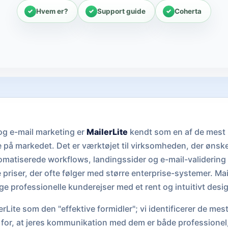
Hvem er?
Support guide
Coherta
 og e-mail marketing er
MailerLite
kendt som en af de mest 
 på markedet. Det er værktøjet til virksomheden, der ønsk
omatiserede workflows, landingssider og e-mail-validering
priser, der ofte følger med større enterprise-systemer. Mai
e professionelle kunderejser med et rent og intuitivt desi
rLite som den "effektive formidler"; vi identificerer de mest
er for, at jeres kommunikation med dem er både professionel