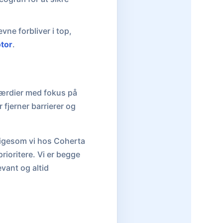
evne forbliver i top,
tor
.
eværdier med fokus på
 fjerner barrierer og
 ligesom vi hos Coherta
rioritere. Vi er begge
vant og altid