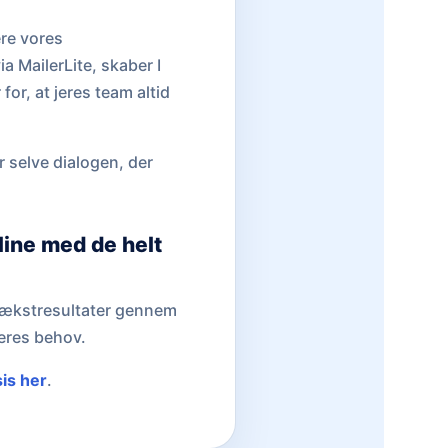
ere vores
 MailerLite, skaber I
for, at jeres team altid
r selve dialogen, der
line med de helt
e vækstresultater gennem
eres behov.
sis her
.