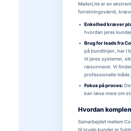
MailerLite er en ekstrem
forretningsværdi, kræver
Enkelhed kræver pl
hvordan jeres kunder
Brug for leads fra C
på bundlinjen, har I 
til jeres systemer, s
ræsonnerer. Vi finder
professionelle måde
Fokus på proces:
Det
kan læse mere om str
Hvordan komplem
Samarbejdet mellem Cohe
til loyale kunder er ful