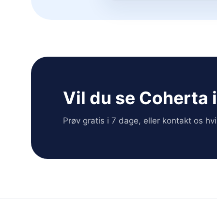
Vil du se Coherta 
Prøv gratis i 7 dage, eller kontakt os h