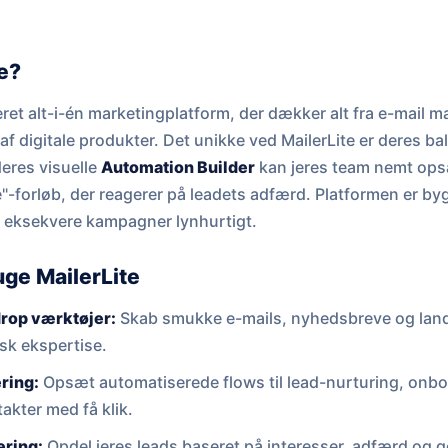
e?
ret alt-i-én marketingplatform, der dækker alt fra e-mail m
af digitale produkter. Det unikke ved MailerLite er deres b
deres visuelle
Automation Builder
kan jeres team nemt ops
"-forløb, der reagerer på leadets adfærd. Platformen er byg
at eksekvere kampagner lynhurtigt.
uge MailerLite
drop værktøjer:
Skab smukke e-mails, nyhedsbreve og land
sk ekspertise.
ring:
Opsæt automatiserede flows til lead-nurturing, onboa
akter med få klik.
ring:
Opdel jeres leads baseret på interesser, adfærd og ge