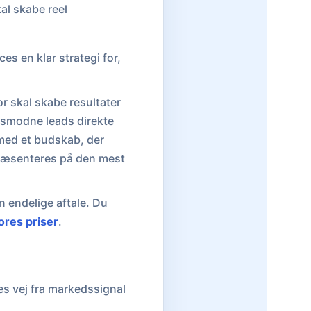
kal skabe reel
s en klar strategi for,
or skal skabe resultater
øbsmodne leads direkte
n med et budskab, der
 præsenteres på den mest
n endelige aftale. Du
ores priser
.
es vej fra markedssignal