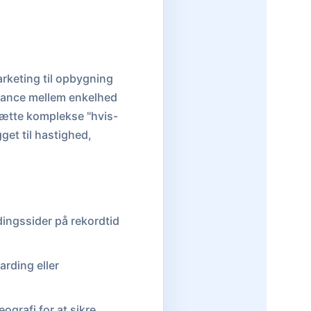
arketing til opbygning
alance mellem enkelhed
ætte komplekse "hvis-
get til hastighed,
ingssider på rekordtid
rding eller
ografi for at sikre