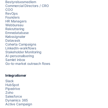
Bestyrelsesmedlem
Commercial Directors / CRO
COO
RevOps
Founders
HR Managers
Webbureau
Rekruttering
Emnedatabase
Købssignaler
Datavask
Coherta Campaigns
LinkedIn-workflows
Stakeholder Monitoring
AI-personalisering
Samlet inbox
Go-to-market outreach flows
Integrationer
Slack
HubSpot
Pipedrive
Zoho
Salesforce
Dynamics 365
Chat med os
Active Campaign