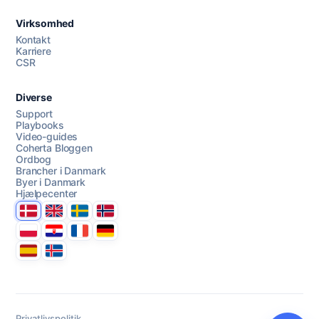
Virksomhed
AI Campaign Assist
Chat with us
Kontakt
Karriere
CSR
Diverse
Support
Playbooks
Video-guides
Coherta Bloggen
Ordbog
Brancher i Danmark
Byer i Danmark
Hjælpecenter
Danmark
United Kingdom
Sverige
Norge
Polska
Hrvatska
France
Deutschland
Espana
Ísland
Privatlivspolitik