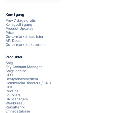
Kom i gang
Prøv 7 dage gratis
Kom godt i gang
Product Updates
Priser
Go-to-market leadlister
API Docs
Go-to-market skabeloner
Produkter
Salg
Key Account Manager
Salgsledelse
CEO
Bestyrelsesmedlem
Commercial Directors / CRO
COO
RevOps
Founders
HR Managers
Webbureau
Rekruttering
Emnedatabase