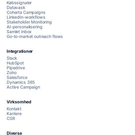
Købssignaler
Datavask
Coherta Campaigns
LinkedIn-workflows
Stakeholder Monitoring
AI-personalisering
Samlet inbox
Go-to-market outreach flows
Integrationer
Slack
HubSpot
Pipedrive
Zoho
Salesforce
Dynamics 365
Chat med os
Active Campaign
Virksomhed
AI Campaign Assist
Chat with us
Kontakt
Karriere
CSR
Diverse