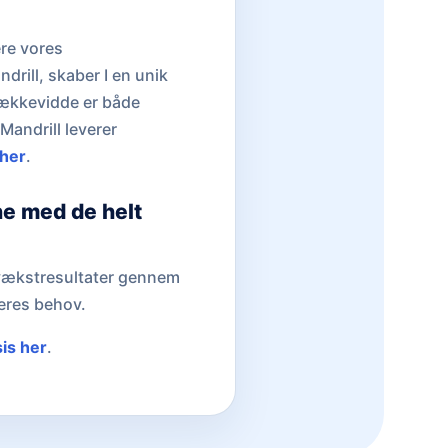
ere vores
drill, skaber I en unik
 rækkevidde er både
Mandrill leverer
 her
.
ne med de helt
e vækstresultater gennem
eres behov.
sis her
.