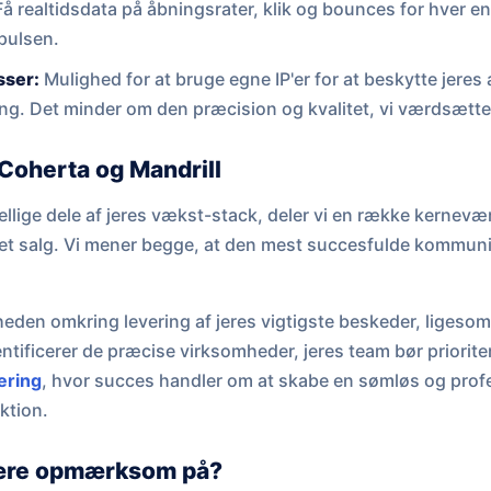
å realtidsdata på åbningsrater, klik og bounces for hver enk
 pulsen.
sser:
Mulighed for at bruge egne IP'er for at beskytte je
ing. Det minder om den præcision og kvalitet, vi værdsætte
Coherta og Mandrill
llige dele af jeres vækst-stack, deler vi en række kernevæ
evet salg. Vi mener begge, at den mest succesfulde kommun
.
heden omkring levering af jeres vigtigste beskeder, ligesom
ntificerer de præcise virksomheder, jeres team bør prioriter
ering
, hvor succes handler om at skabe en sømløs og profe
ktion.
ære opmærksom på?