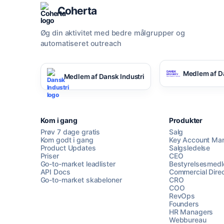
Coherta
Øg din aktivitet med bedre målgrupper og
automatiseret outreach
Medlem af D
Medlem af Dansk Industri
Kom i gang
Produkter
Prøv 7 dage gratis
Salg
Kom godt i gang
Key Account Ma
Product Updates
Salgsledelse
Priser
CEO
Go-to-market leadlister
Bestyrelsesmed
API Docs
Commercial Direc
Go-to-market skabeloner
CRO
COO
RevOps
Founders
HR Managers
Webbureau