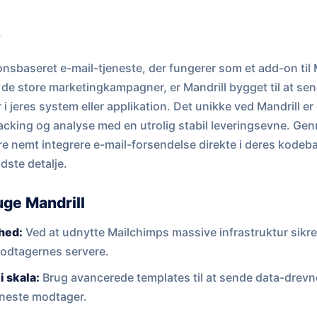
?
ionsbaseret e-mail-tjeneste, der fungerer som et add-on til
de store marketingkampagner, er Mandrill bygget til at sen
 i jeres system eller applikation. Det unikke ved Mandrill er 
cking og analyse med en utrolig stabil leveringsevne. Gen
e nemt integrere e-mail-forsendelse direkte i deres kode
dste detalje.
uge Mandrill
hed:
Ved at udnytte Mailchimps massive infrastruktur sikrer 
 modtagernes servere.
i skala:
Brug avancerede templates til at sende data-drevne
eneste modtager.