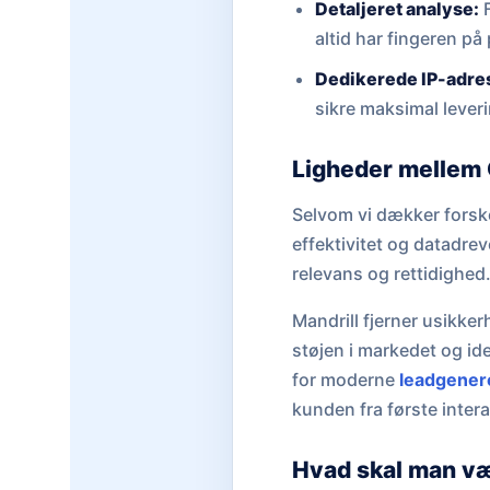
Detaljeret analyse:
F
altid har fingeren på
Dedikerede IP-adre
sikre maksimal lever
Ligheder mellem 
Selvom vi dækker forske
effektivitet og datadr
relevans og rettidighed
Mandrill fjerner usikker
støjen i markedet og ide
for moderne
leadgener
kunden fra første intera
Hvad skal man v