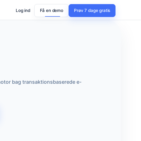
Log ind
Få en demo
Prøv 7 dage gratis
motor bag transaktionsbaserede e-