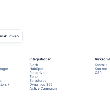
ansk Erhverv
Integrationer
Virksom
Slack
Kontakt
nager
HubSpot
Karriere
Pipedrive
CSR
Zoho
lem
Salesforce
tors /
Dynamics 365
Active Campaign