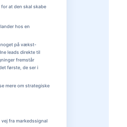
 for at den skal skabe
 lander hos en
te noget på vækst-
ne leads direkte til
gninger fremstår
et første, de ser i
se mere om strategiske
 vej fra markedssignal