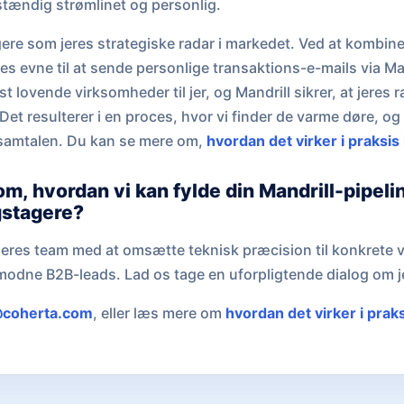
ldstændig strømlinet og personlig.
ere som jeres strategiske radar i markedet. Ved at kombin
s evne til at sende personlige transaktions-e-mails via Man
st lovende virksomheder til jer, og Mandrill sikrer, at jeres
Det resulterer i en proces, hvor vi finder de varme døre, og 
 samtalen. Du kan se mere om,
hvordan det virker i praksis
om, hvordan vi kan fylde din Mandrill-pipeli
gstagere?
lpe jeres team med at omsætte teknisk præcision til konkret
modne B2B-leads. Lad os tage en uforpligtende dialog om j
coherta.com
, eller læs mere om
hvordan det virker i prak