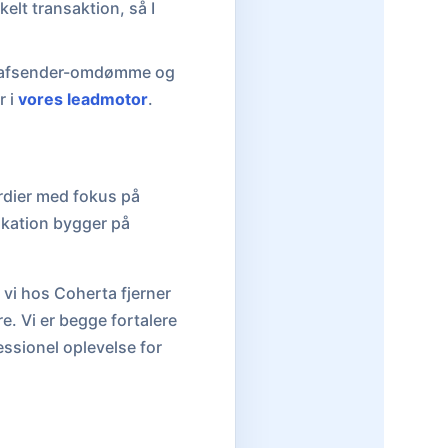
elt transaktion, så I
res afsender-omdømme og
r i
vores leadmotor
.
rdier med fokus på
ikation bygger på
 vi hos Coherta fjerner
e. Vi er begge fortalere
ssionel oplevelse for