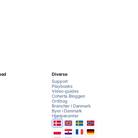
Chat med os
hed
Diverse
Support
Playbooks
Video-guides
AI Campaign Assist
Chat with us
Coherta Bloggen
Ordbog
Brancher i Danmark
Byer i Danmark
Hjælpecenter
Danmark
United Kingdom
Sverige
Norge
Polska
Hrvatska
France
Deutschland