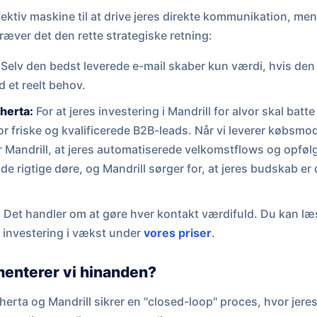
ffektiv maskine til at drive jeres direkte kommunikation, men
ræver det den rette strategiske retning:
Selv den bedst leverede e-mail skaber kun værdi, hvis den
 et reelt behov.
oherta:
For at jeres investering i Mandrill for alvor skal bat
or friske og kvalificerede B2B-leads. Når vi leverer købsmod
er Mandrill, at jeres automatiserede velkomstflows og opføl
de rigtige døre, og Mandrill sørger for, at jeres budskab er d
:
Det handler om at gøre hver kontakt værdifuld. Du kan læ
 investering i vækst under
vores priser
.
enterer vi hinanden?
rta og Mandrill sikrer en "closed-loop" proces, hvor jeres