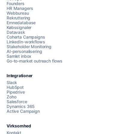
Founders
HR Managers
Webbureau
Rekruttering
Emnedatabase
Købssignaler
Datavask
Coherta Campaigns
LinkedIn-workflows
Stakeholder Monitoring
AI-personalisering
Samlet inbox
Go-to-market outreach flows
Integrationer
Slack
HubSpot
Pipedrive
Zoho
Salesforce
Dynamics 365
Chat med os
Active Campaign
Virksomhed
AI Campaign Assist
Chat with us
Kontakt