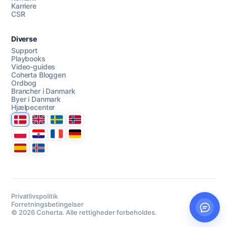
Karriere
CSR
Diverse
Support
Playbooks
Video-guides
Coherta Bloggen
Ordbog
Brancher i Danmark
Byer i Danmark
Hjælpecenter
Danmark
United Kingdom
Sverige
Norge
Polska
Hrvatska
France
Deutschland
Espana
Ísland
Privatlivspolitik
Forretningsbetingelser
© 2026 Coherta. Alle rettigheder forbeholdes.