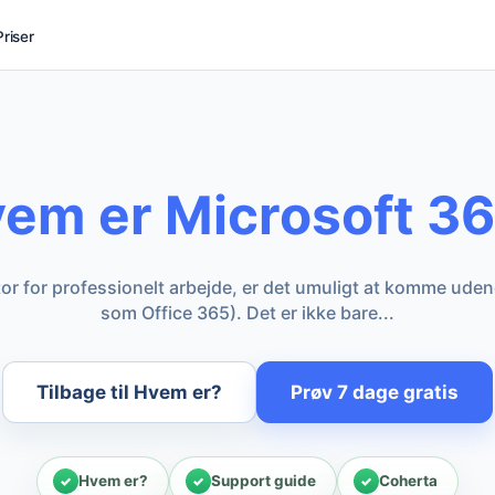
Priser
em er Microsoft 3
tor for professionelt arbejde, er det umuligt at komme ude
som Office 365). Det er ikke bare...
Tilbage til Hvem er?
Prøv 7 dage gratis
Hvem er?
Support guide
Coherta