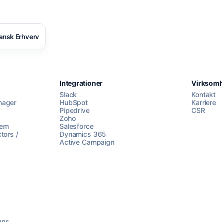
ansk Erhverv
Integrationer
Virksom
Slack
Kontakt
nager
HubSpot
Karriere
Pipedrive
CSR
Zoho
lem
Salesforce
tors /
Dynamics 365
Active Campaign
gns