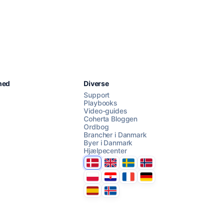
Chat med os
hed
Diverse
Support
Playbooks
Video-guides
AI Campaign Assist
Chat with us
Coherta Bloggen
Ordbog
Brancher i Danmark
Byer i Danmark
Hjælpecenter
Danmark
United Kingdom
Sverige
Norge
Polska
Hrvatska
France
Deutschland
Espana
Ísland