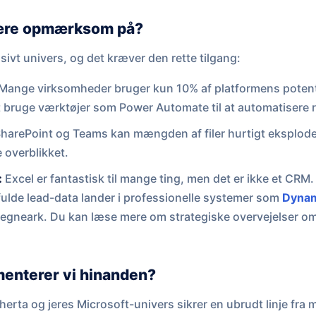
ære opmærksom på?
sivt univers, og det kræver den rette tilgang:
Mange virksomheder bruger kun 10% af platformens potent
t bruge værktøjer som Power Automate til at automatisere 
arePoint og Teams kan mængden af filer hurtigt eksploder
e overblikket.
:
Excel er fantastisk til mange ting, men det er ikke et CRM.
ifulde lead-data lander i professionelle systemer som
Dynam
 regneark. Du kan læse mere om strategiske overvejelser o
enterer vi hinanden?
rta og jeres Microsoft-univers sikrer en ubrudt linje fra 