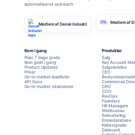
automatiseret outreach
Medlem af D
Medlem af Dansk Industri
Kom i gang
Produkter
Prøv 7 dage gratis
Salg
Kom godt i gang
Key Account Ma
Product Updates
Salgsledelse
Priser
CEO
Go-to-market leadlister
Bestyrelsesmed
API Docs
Commercial Direc
Go-to-market skabeloner
CRO
COO
RevOps
Founders
HR Managers
Webbureau
Rekruttering
Emnedatabase
Købssignaler
Datavask
Coherta Campai