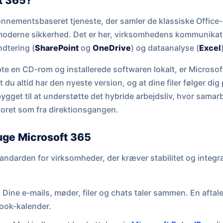
t 365?
onnementsbaseret tjeneste, der samler de klassiske Offic
moderne sikkerhed. Det er her, virksomhedens kommunikat
dtering (
SharePoint
og
OneDrive
) og dataanalyse (
Excel
bte en CD-rom og installerede softwaren lokalt, er Microsof
t du altid har den nyeste version, og at dine filer følger di
bygget til at understøtte det hybride arbejdsliv, hvor samar
oret som fra direktionsgangen.
ruge Microsoft 365
andarden for virksomheder, der kræver stabilitet og integra
:
Dine e-mails, møder, filer og chats taler sammen. En aftal
look-kalender.