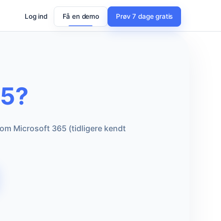
Log ind
Få en demo
Prøv 7 dage gratis
65?
nom Microsoft 365 (tidligere kendt