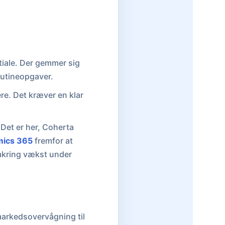
iale. Der gemmer sig
rutineopgaver.
e. Det kræver en klar
 Det er her, Coherta
ics 365
fremfor at
mkring vækst under
markedsovervågning til