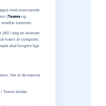
e-apps med avancerede
ion (
Teams
og
) smelter sammen.
t 365 i dag en levende
g på tværs af computer,
bejde skal fungere lige
tion. Her er de største
e i Teams lander