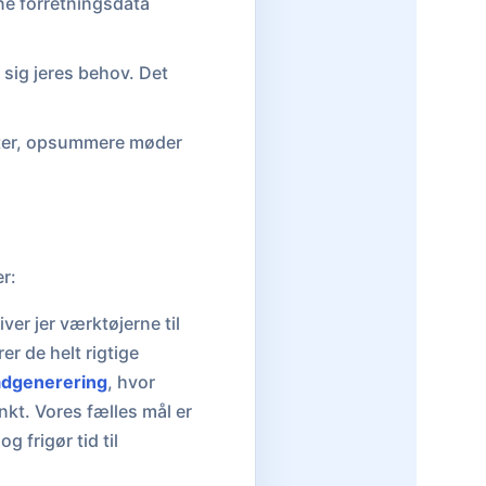
ne forretningsdata
 sig jeres behov. Det
enter, opsummere møder
r:
er jer værktøjerne til
er de helt rigtige
adgenerering
, hvor
nkt. Vores fælles mål er
 frigør tid til