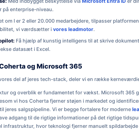
se:
Med indbygget beskyttelse via
Microsoft Entra ID
er di
r på enterprise-niveau.
 om I er 2 eller 20.000 medarbejdere, tilpasser platformen
ilitet, vi værdsætter i
vores leadmotor
.
pilot:
Få hjælp af kunstig intelligens til at skrive dokum
lekse datasæt i Excel.
Coherta og Microsoft 365
ores del af jeres tech-stack, deler vi en række kerneværdie
ktur og overblik er fundamentet for vækst. Microsoft 365 giv
gesom vi hos Coherta fjerner støjen i markedet og identificer
il jeres salgspipeline. Vi er begge fortalere for moderne
le
e adgang til de rigtige informationer på det rigtige tidspu
 infrastruktur, hvor teknologi fjerner manuelt spildarbejde og