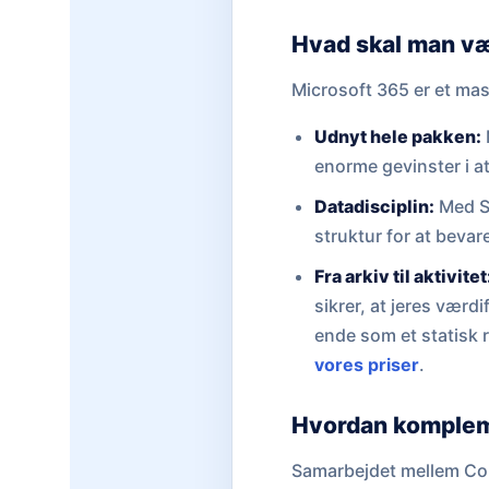
Hvad skal man v
Microsoft 365 er et mas
Udnyt hele pakken:
enorme gevinster i a
Datadisciplin:
Med Sh
struktur for at bevar
Fra arkiv til aktivitet
sikrer, at jeres værd
ende som et statisk
vores priser
.
Hvordan komplem
Samarbejdet mellem Cohe