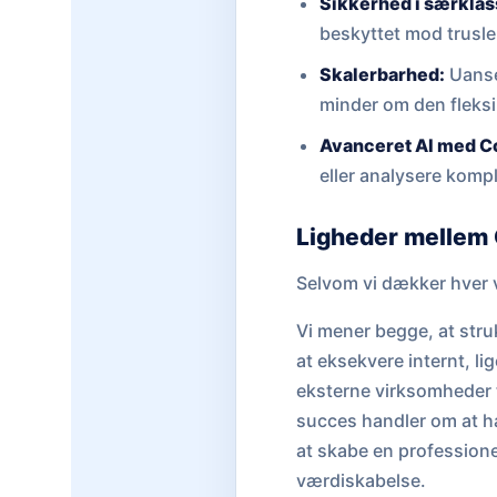
Sikkerhed i særklas
beskyttet mod trusle
Skalerbarhed:
Uanset
minder om den fleksib
Avanceret AI med Co
eller analysere komp
Ligheder mellem 
Selvom vi dækker hver v
Vi mener begge, at stru
at eksekvere internt, li
eksterne virksomheder t
succes handler om at hav
at skabe en professionel
værdiskabelse.