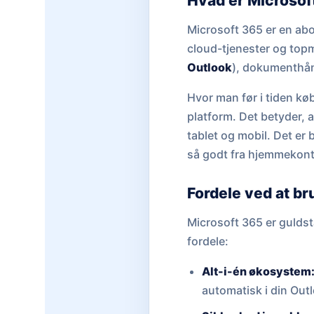
Hvad er Microsof
Microsoft 365 er en ab
cloud-tjenester og top
Outlook
), dokumenthån
Hvor man før i tiden kø
platform. Det betyder, a
tablet og mobil. Det er 
så godt fra hjemmekont
Fordele ved at b
Microsoft 365 er guldst
fordele:
Alt-i-én økosystem
automatisk i din Out