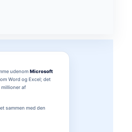
 komme udenom
Microsoft
som Word og Excel; det
millioner af
vitet sammen med den