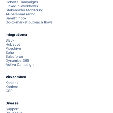
Coherta Campaigns
LinkedIn-workflows
Stakeholder Monitoring
AI-personalisering
Samlet inbox
Go-to-market outreach flows
Integrationer
Slack
HubSpot
Pipedrive
Zoho
Salesforce
Dynamics 365
Chat med os
Active Campaign
Virksomhed
AI Campaign Assist
Chat with us
Kontakt
Karriere
CSR
Diverse
Support
Playbooks