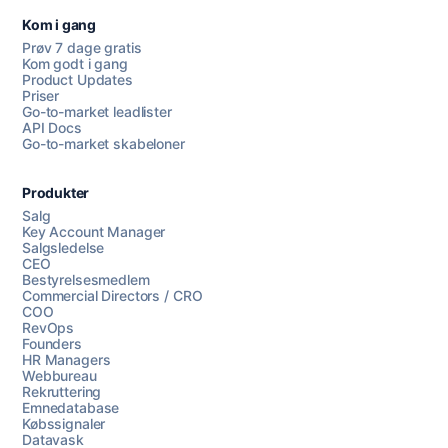
Kom i gang
Prøv 7 dage gratis
Kom godt i gang
Product Updates
Priser
Go-to-market leadlister
API Docs
Go-to-market skabeloner
Produkter
Salg
Key Account Manager
Salgsledelse
CEO
Bestyrelsesmedlem
Commercial Directors / CRO
COO
RevOps
Founders
HR Managers
Webbureau
Rekruttering
Emnedatabase
Købssignaler
Datavask