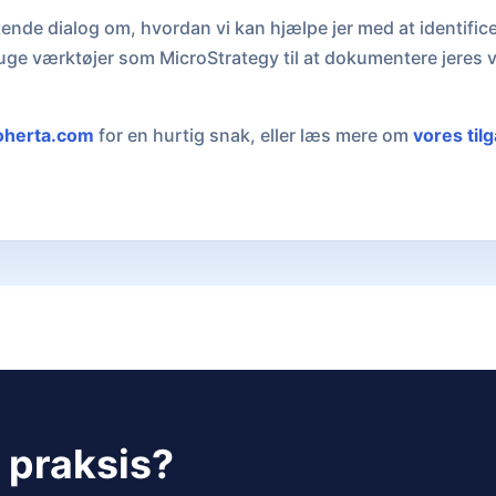
tende dialog om, hvordan vi kan hjælpe jer med at identific
uge værktøjer som MicroStrategy til at dokumentere jeres 
oherta.com
for en hurtig snak, eller læs mere om
vores til
i praksis?