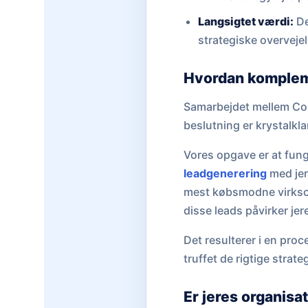
Langsigtet værdi:
De
strategiske overveje
Hvordan komplem
Samarbejdet mellem Cohe
beslutning er krystalkla
Vores opgave er at fung
leadgenerering
med jere
mest købsmodne virksomh
disse leads påvirker je
Det resulterer i en proc
truffet de rigtige strat
Er jeres organisat