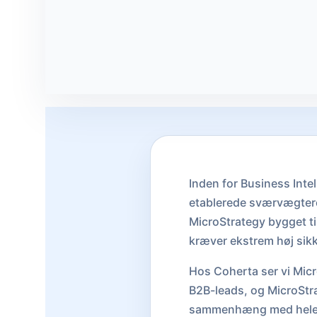
Inden for Business Inte
etablerede sværvægtere
MicroStrategy bygget ti
kræver ekstrem høj sikke
Hos Coherta ser vi Micr
B2B-leads, og MicroStra
sammenhæng med hele j