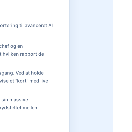
rtering til avanceret AI
schef og en
 hvilken rapport de
dsgang. Ved at holde
ise et "kort" med live-
r sin massive
krydsfeltet mellem