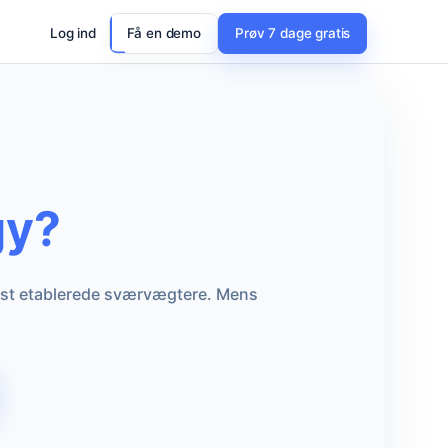
Log ind
Få en demo
Prøv 7 dage gratis
gy?
mest etablerede sværvægtere. Mens