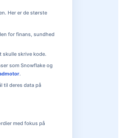
en. Her er de største
nden for finans, sundhed
 skulle skrive kode.
ser som Snowflake og
eadmotor
.
 til deres data på
værdier med fokus på