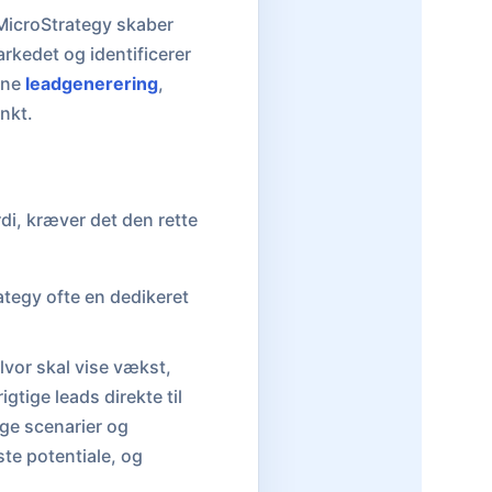
 MicroStrategy skaber
arkedet og identificerer
rne
leadgenerering
,
nkt.
rdi, kræver det den rette
tegy ofte en dedikeret
lvor skal vise vækst,
gtige leads direkte til
ige scenarier og
ste potentiale, og