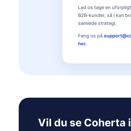
Lad os tage en uforplig
B2B-kunder, så I kan br
samlede strategi.
Fang os på
support@c
her
.
Vil du se Coherta 