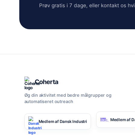
Prøv gratis i 7 dage, eller kontakt os h
Coherta
Øg din aktivitet med bedre målgrupper og
automatiseret outreach
Medlem af D
Medlem af Dansk Industri