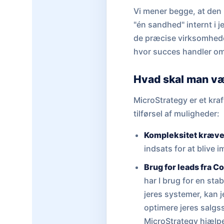
Vi mener begge, at den 
"én sandhed" internt i j
de præcise virksomheder
hvor succes handler om a
Hvad skal man v
MicroStrategy er et kraf
tilførsel af muligheder:
Kompleksitet kræve
indsats for at blive 
Brug for leads fra C
har I brug for en stab
jeres systemer, kan j
optimere jeres salgss
MicroStrategy hjælpe