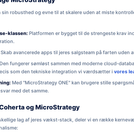
sin robusthed og evne til at skalere uden at miste kontroll
ise-klassen:
Platformen er bygget til de strengeste krav i
ration.
Skab avancerede apps til jeres salgsteam på farten uden at
Den fungerer sømløst sammen med moderne cloud-databa
cis som den tekniske integration vi værdsætter i
vores l
ning:
Med "MicroStrategy ONE" kan brugere stille spørgsmål
å svar med det samme.
Coherta og MicroStrategy
rskellige lag af jeres vækst-stack, deler vi en række kerne
nalisme: