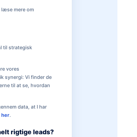
n læse mere om
til strategisk
ere vores
k synergi: Vi finder de
rne til at se, hvordan
gennem data, at I har
s her
.
elt rigtige leads?