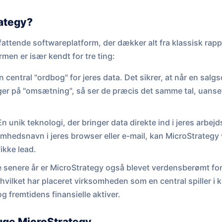
ategy?
attende softwareplatform, der dækker alt fra klassisk rappo
men er især kendt for tre ting:
 central "ordbog" for jeres data. Det sikrer, at når en salg
er på "omsætning", så ser de præcis det samme tal, uanset
n unik teknologi, der bringer data direkte ind i jeres arbej
mhedsnavn i jeres browser eller e-mail, kan MicroStrategy v
ikke lead.
e senere år er MicroStrategy også blevet verdensberømt fo
, hvilket har placeret virksomheden som en central spiller i 
og fremtidens finansielle aktiver.
ruge MicroStrategy