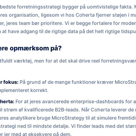
bedste forretningsstrategi bygger på uomtvistelige fakta.
eres organisation, ligesom vi hos Coherta fjerner støjen i m
, jeres team bør prioritere. Vi er begge fortalere for mode
t have adgang til de rigtige data på det helt rigtige tidspu
ære opmærksom på?
tfuldt værktøj, men for at det skal drive reel forretningsvæ
r fokus:
På grund af de mange funktioner kræver MicroStra
implementeret korrekt.
oherta:
For at jeres avancerede enterprise-dashboards for a
il strøm af kvalificerede B2B-leads. Når Coherta leverer de ri
eres analytikere bruge MicroStrategy til at simulere fremtid
trategi ned til mindste detalje. Vi finder leads med det stør
r jer med at eksekvere på dem.