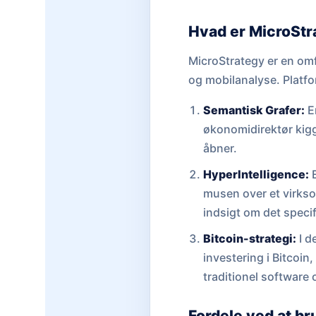
Hvad er MicroStr
MicroStrategy er en omf
og mobilanalyse. Platfor
Semantisk Grafer:
En
økonomidirektør kigg
åbner.
HyperIntelligence:
E
musen over et virkso
indsigt om det specif
Bitcoin-strategi:
I d
investering i Bitcoin
traditionel software 
Fordele ved at b