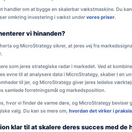
t handler om at bygge en skalerbar vækstmaskine. Du ka
lser omkring investering i vækst under
vores priser
.
enterer vi hinanden?
rta og MicroStrategy sikrer, at jeres vej fra markedssignal 
r.
ere som jeres strategiske radar i markedet. Ved at kombin
s evne til at analysere data i MicroStrategy, skaber I en uni
eder til jer, og MicroStrategy giver jeres ledelse værktøje
res samlede forretningsmål og markedsposition.
es, hvor vi finder de varme døre, og MicroStrategy beviser 
egiske valg. Du kan se mere om,
hvordan det virker i praksi
ion klar til at skalere deres succes med de h