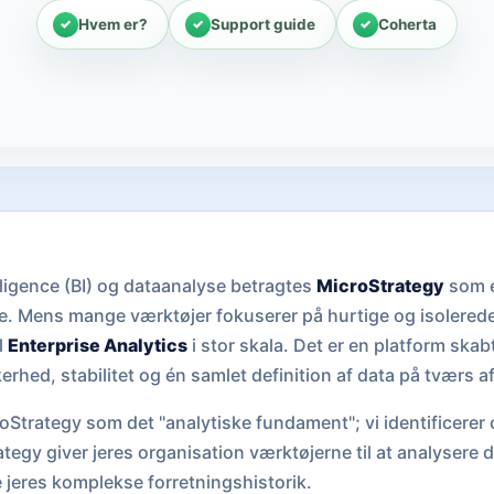
Hvem er?
Support guide
Coherta
lligence (BI) og dataanalyse betragtes
MicroStrategy
som e
. Mens mange værktøjer fokuserer på hurtige og isolered
l
Enterprise Analytics
i stor skala. Det er en platform skab
rhed, stabilitet og én samlet definition af data på tværs af
oStrategy som det "analytiske fundament"; vi identificerer 
tegy giver jeres organisation værktøjerne til at analysere d
eres komplekse forretningshistorik.