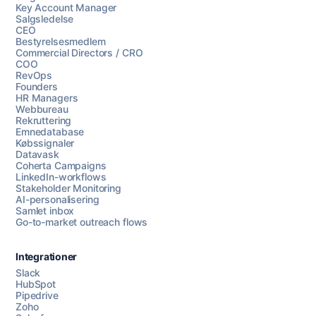
Key Account Manager
Salgsledelse
CEO
Bestyrelsesmedlem
Commercial Directors / CRO
COO
RevOps
Founders
HR Managers
Webbureau
Rekruttering
Emnedatabase
Købssignaler
Datavask
Coherta Campaigns
LinkedIn-workflows
Stakeholder Monitoring
AI-personalisering
Samlet inbox
Go-to-market outreach flows
Integrationer
Slack
HubSpot
Pipedrive
Zoho