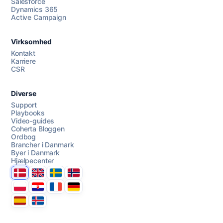
Salesforce
Dynamics 365
Chat med os
Active Campaign
Virksomhed
AI Campaign Assist
Chat with us
Kontakt
Karriere
CSR
Diverse
Support
Playbooks
Video-guides
Coherta Bloggen
Ordbog
Brancher i Danmark
Byer i Danmark
Hjælpecenter
Danmark
United Kingdom
Sverige
Norge
Polska
Hrvatska
France
Deutschland
Espana
Ísland