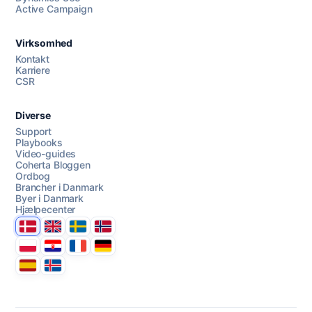
Chat med os
Active Campaign
Virksomhed
AI Campaign Assist
Chat with us
Kontakt
Karriere
CSR
Diverse
Support
Playbooks
Video-guides
Coherta Bloggen
Ordbog
Brancher i Danmark
Byer i Danmark
Hjælpecenter
Danmark
United Kingdom
Sverige
Norge
Polska
Hrvatska
France
Deutschland
Espana
Ísland