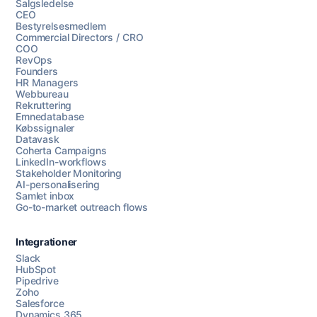
Salgsledelse
CEO
Bestyrelsesmedlem
Commercial Directors / CRO
COO
RevOps
Founders
HR Managers
Webbureau
Rekruttering
Emnedatabase
Købssignaler
Datavask
Coherta Campaigns
LinkedIn-workflows
Stakeholder Monitoring
AI-personalisering
Samlet inbox
Go-to-market outreach flows
Integrationer
Slack
HubSpot
Pipedrive
Zoho
Salesforce
Dynamics 365