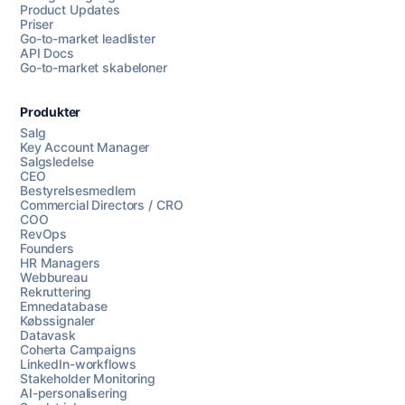
Product Updates
Priser
Go-to-market leadlister
API Docs
Go-to-market skabeloner
Produkter
Salg
Key Account Manager
Salgsledelse
CEO
Bestyrelsesmedlem
Commercial Directors / CRO
COO
RevOps
Founders
HR Managers
Webbureau
Rekruttering
Emnedatabase
Købssignaler
Datavask
Coherta Campaigns
LinkedIn-workflows
Stakeholder Monitoring
AI-personalisering