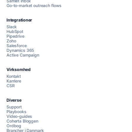
Samlet inbox
Go-to-market outreach flows
Integrationer
Slack
HubSpot
Pipedrive
Zoho
Salesforce
Dynamics 365
Chat med os
Active Campaign
Virksomhed
AI Campaign Assist
Kontakt
Karriere
CSR
Diverse
Support
Playbooks
Video-guides
Coherta Bloggen
Ordbog
Brancher i Danmark