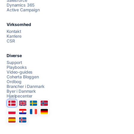
Salesforce
Dynamics 365
Chat med os
Active Campaign
Virksomhed
AI Campaign Assist
Kontakt
Karriere
CSR
Diverse
Support
Playbooks
Video-guides
Coherta Bloggen
Ordbog
Brancher i Danmark
Byer i Danmark
Hjælpecenter
Danmark
United Kingdom
Sverige
Norge
Polska
Hrvatska
France
Deutschland
Espana
Ísland