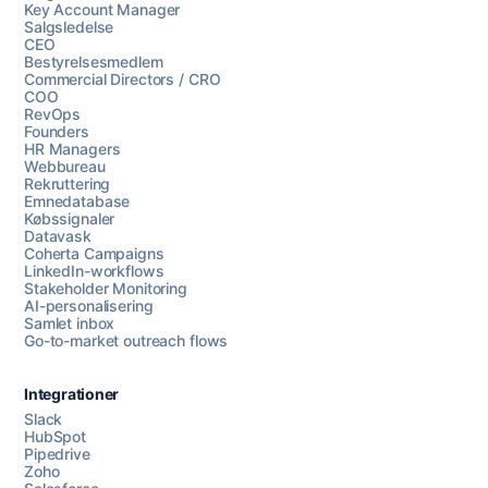
Key Account Manager
Salgsledelse
CEO
Bestyrelsesmedlem
Commercial Directors / CRO
COO
RevOps
Founders
HR Managers
Webbureau
Rekruttering
Emnedatabase
Købssignaler
Datavask
Coherta Campaigns
LinkedIn-workflows
Stakeholder Monitoring
AI-personalisering
Samlet inbox
Go-to-market outreach flows
Integrationer
Slack
HubSpot
Pipedrive
Zoho