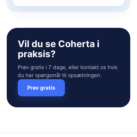
Vil du se Coherta i
praksis?
Prøv gratis i 7 dage, eller kontakt os hvis
du har spørgsmål til opsætningen.
Prøv gratis