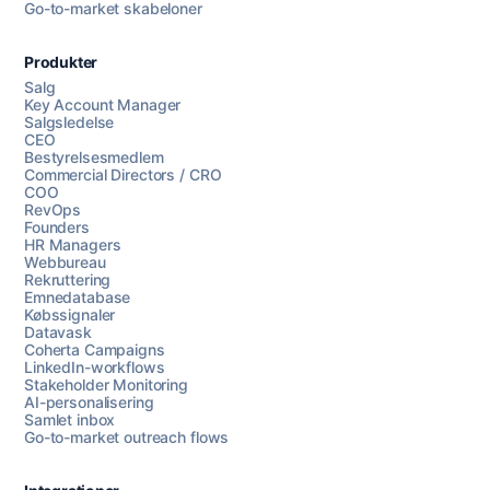
Go-to-market skabeloner
Produkter
Salg
Key Account Manager
Salgsledelse
CEO
Bestyrelsesmedlem
Commercial Directors / CRO
COO
RevOps
Founders
HR Managers
Webbureau
Rekruttering
Emnedatabase
Købssignaler
Datavask
Coherta Campaigns
LinkedIn-workflows
Stakeholder Monitoring
AI-personalisering
Samlet inbox
Go-to-market outreach flows