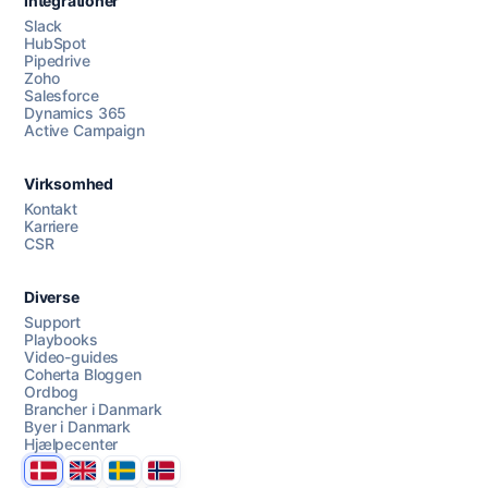
Integrationer
Slack
HubSpot
Pipedrive
Zoho
Salesforce
Dynamics 365
Chat med os
Active Campaign
Virksomhed
AI Campaign Assist
Kontakt
Karriere
CSR
Diverse
Support
Playbooks
Video-guides
Coherta Bloggen
Ordbog
Brancher i Danmark
Byer i Danmark
Hjælpecenter
Danmark
United Kingdom
Sverige
Norge