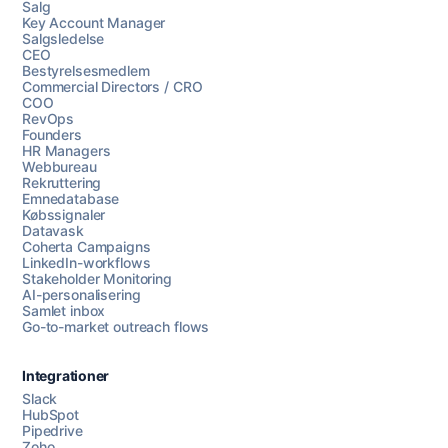
Salg
Key Account Manager
Salgsledelse
CEO
Bestyrelsesmedlem
Commercial Directors / CRO
COO
RevOps
Founders
HR Managers
Webbureau
Rekruttering
Emnedatabase
Købssignaler
Datavask
Coherta Campaigns
LinkedIn-workflows
Stakeholder Monitoring
AI-personalisering
Samlet inbox
Go-to-market outreach flows
Integrationer
Slack
HubSpot
Pipedrive
Zoho