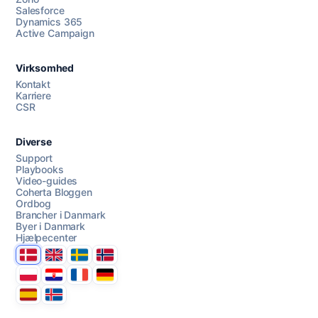
Salesforce
Dynamics 365
Chat med os
Active Campaign
Virksomhed
AI Campaign Assist
Kontakt
Karriere
CSR
Diverse
Support
Playbooks
Video-guides
Coherta Bloggen
Ordbog
Brancher i Danmark
Byer i Danmark
Hjælpecenter
Danmark
United Kingdom
Sverige
Norge
Polska
Hrvatska
France
Deutschland
Espana
Ísland