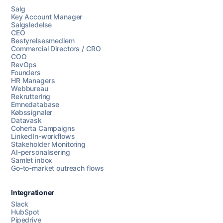
Salg
Key Account Manager
Salgsledelse
CEO
Bestyrelsesmedlem
Commercial Directors / CRO
COO
RevOps
Founders
HR Managers
Webbureau
Rekruttering
Emnedatabase
Købssignaler
Datavask
Coherta Campaigns
LinkedIn-workflows
Stakeholder Monitoring
AI-personalisering
Samlet inbox
Go-to-market outreach flows
Integrationer
Slack
HubSpot
Pipedrive