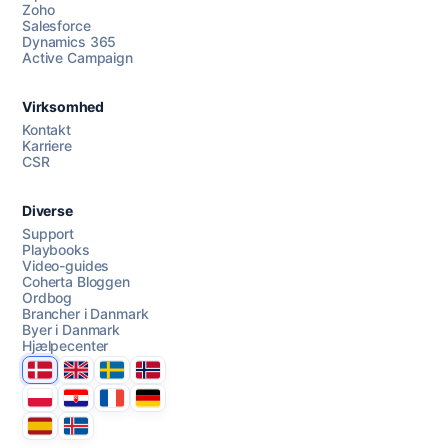
Zoho
Salesforce
Dynamics 365
Chat med os
Active Campaign
Virksomhed
AI Campaign Assist
Kontakt
Karriere
CSR
Diverse
Support
Playbooks
Video-guides
Coherta Bloggen
Ordbog
Brancher i Danmark
Byer i Danmark
Hjælpecenter
Danmark
United Kingdom
Sverige
Norge
Polska
Hrvatska
France
Deutschland
Espana
Ísland