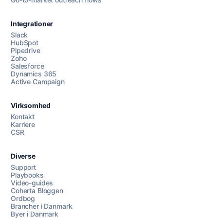
Integrationer
Slack
HubSpot
Pipedrive
Zoho
Salesforce
Dynamics 365
Chat med os
Active Campaign
Virksomhed
AI Campaign Assist
Chat with us
Kontakt
Karriere
CSR
Diverse
Support
Playbooks
Video-guides
Coherta Bloggen
Ordbog
Brancher i Danmark
Byer i Danmark