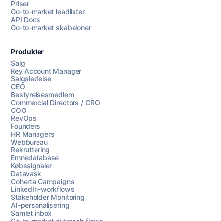
Priser
Go-to-market leadlister
API Docs
Go-to-market skabeloner
Produkter
Salg
Key Account Manager
Salgsledelse
CEO
Bestyrelsesmedlem
Commercial Directors / CRO
COO
RevOps
Founders
HR Managers
Webbureau
Rekruttering
Emnedatabase
Købssignaler
Datavask
Coherta Campaigns
LinkedIn-workflows
Stakeholder Monitoring
AI-personalisering
Samlet inbox
Go-to-market outreach flows