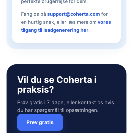
perfekte brugerrejse for dem.
Fang os på
support@coherta.com
for
en hurtig snak, eller læs mere om
vores
tilgang til leadgenerering her
.
Vil du se Coherta i
praksis?
Prøv gratis i 7 dage, eller kontakt os hvis
du har spørgsmål til opsætningen.
Prøv gratis