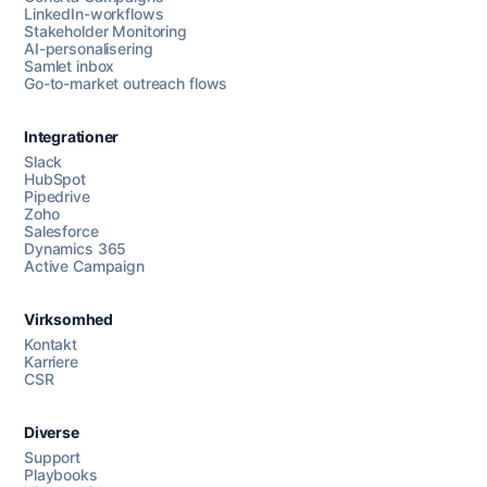
LinkedIn-workflows
Stakeholder Monitoring
AI-personalisering
Samlet inbox
Go-to-market outreach flows
Integrationer
Slack
HubSpot
Pipedrive
Zoho
Salesforce
Dynamics 365
Chat med os
Active Campaign
Virksomhed
AI Campaign Assist
Kontakt
Karriere
CSR
Diverse
Support
Playbooks