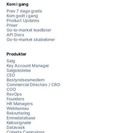
Kom i gang
Prøv 7 dage gratis
Kom godt i gang
Product Updates
Priser
Go-to-market leadlister
API Docs
Go-to-market skabeloner
Produkter
Salg
Key Account Manager
Salgsledelse
CEO
Bestyrelsesmedlem
Commercial Directors / CRO
COO
RevOps
Founders
HR Managers
Webbureau
Rekruttering
Emnedatabase
Købssignaler
Datavask
Coherta Campaigns