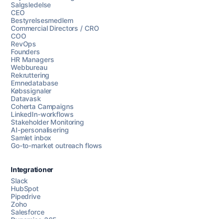
Salgsledelse
CEO
Bestyrelsesmedlem
Commercial Directors / CRO
COO
RevOps
Founders
HR Managers
Webbureau
Rekruttering
Emnedatabase
Købssignaler
Datavask
Coherta Campaigns
LinkedIn-workflows
Stakeholder Monitoring
AI-personalisering
Samlet inbox
Go-to-market outreach flows
Integrationer
Slack
HubSpot
Pipedrive
Zoho
Salesforce