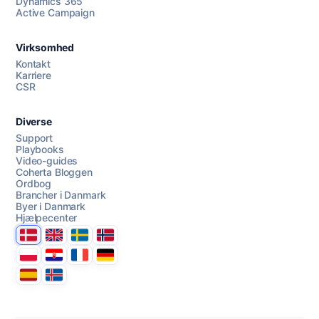
Dynamics 365
Chat med os
Active Campaign
Virksomhed
AI Campaign Assist
Kontakt
Karriere
CSR
Diverse
Support
Playbooks
Video-guides
Coherta Bloggen
Ordbog
Brancher i Danmark
Byer i Danmark
Hjælpecenter
Danmark
United Kingdom
Sverige
Norge
Polska
Hrvatska
France
Deutschland
Espana
Ísland