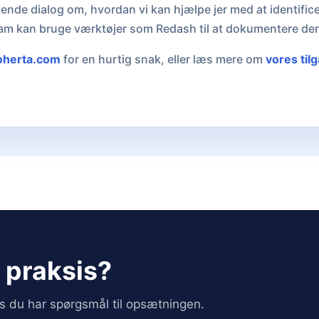
tende dialog om, hvordan vi kan hjælpe jer med at identific
eam kan bruge værktøjer som Redash til at dokumentere de
oherta.com
for en hurtig snak, eller læs mere om
vores til
i praksis?
vis du har spørgsmål til opsætningen.