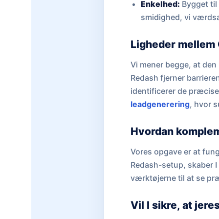
Enkelhed:
Bygget til
smidighed, vi værds
Ligheder mellem
Vi mener begge, at den b
Redash fjerner barrieren
identificerer de præcise
leadgenerering
, hvor 
Hvordan komplem
Vores opgave er at fung
Redash-setup, skaber I e
værktøjerne til at se pr
Vil I sikre, at je