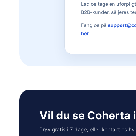
Lad os tage en uforplig
B2B-kunder, så jeres t
Fang os på
support@c
her
.
Vil du se Coherta 
Prøv gratis i 7 dage, eller kontakt os h