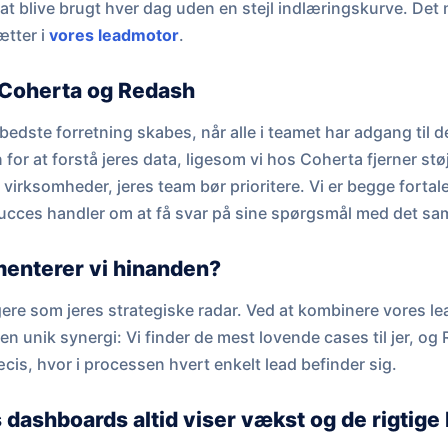
 at blive brugt hver dag uden en stejl indlæringskurve. De
ætter i
vores leadmotor
.
 Coherta og Redash
edste forretning skabes, når alle i teamet har adgang til de
 for at forstå jeres data, ligesom vi hos Coherta fjerner st
 virksomheder, jeres team bør prioritere. Vi er begge forta
succes handler om at få svar på sine spørgsmål med det s
enterer vi hinanden?
ere som jeres strategiske radar. Ved at kombinere vores l
n unik synergi: Vi finder de mest lovende cases til jer, og
æcis, hvor i processen hvert enkelt lead befinder sig.
res dashboards altid viser vækst og de rigtig