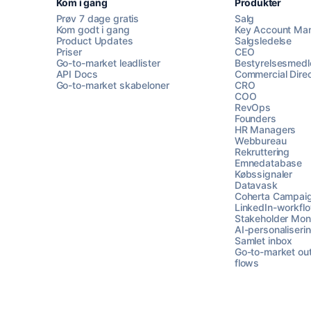
Kom i gang
Produkter
Prøv 7 dage gratis
Salg
Kom godt i gang
Key Account Ma
Product Updates
Salgsledelse
Priser
CEO
Go-to-market leadlister
Bestyrelsesmed
API Docs
Commercial Direc
Go-to-market skabeloner
CRO
COO
RevOps
Founders
HR Managers
Webbureau
Rekruttering
Emnedatabase
Købssignaler
Datavask
Coherta Campai
LinkedIn-workfl
Stakeholder Moni
AI-personaliseri
Samlet inbox
Go-to-market ou
flows