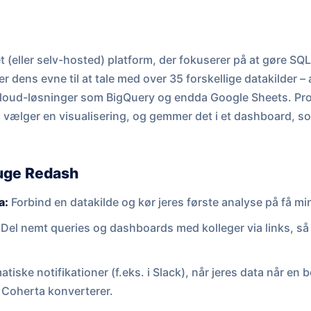
 (eller selv-hosted) platform, der fokuserer på at gøre SQL
 dens evne til at tale med over 35 forskellige datakilder – 
cloud-løsninger som BigQuery og endda Google Sheets. Proc
, vælger en visualisering, og gemmer det i et dashboard, 
ruge Redash
a:
Forbind en datakilde og kør jeres første analyse på få mi
Del nemt queries og dashboards med kolleger via links, så a
iske notifikationer (f.eks. i Slack), når jeres data når en
ra Coherta konverterer.