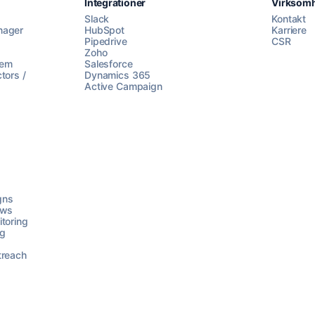
Integrationer
Virksom
Slack
Kontakt
nager
HubSpot
Karriere
Pipedrive
CSR
Zoho
lem
Salesforce
tors /
Dynamics 365
Active Campaign
gns
ows
toring
ng
treach