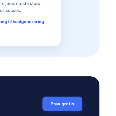
ere jeres næste store
res succes.
gang til leadgenerering
Prøv gratis