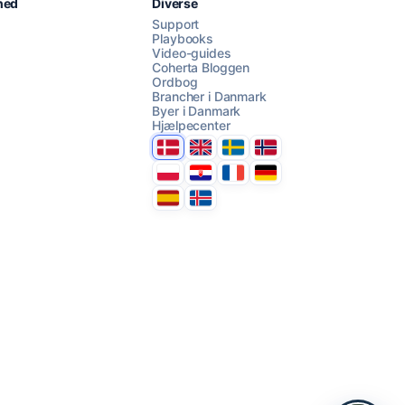
hed
Diverse
Support
Playbooks
Video-guides
AI Campaign Assist
Coherta Bloggen
Ordbog
Brancher i Danmark
Byer i Danmark
Hjælpecenter
Danmark
United Kingdom
Sverige
Norge
Polska
Hrvatska
France
Deutschland
Espana
Ísland