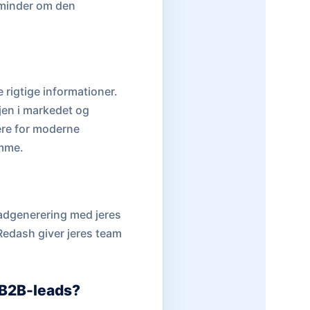
t minder om den
 rigtige informationer.
øjen i markedet og
lere for moderne
amme.
eadgenerering med jeres
 Redash giver jeres team
e B2B-leads?