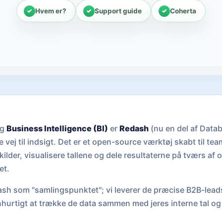
Hvem er?
Support guide
Coherta
og
Business Intelligence (BI)
er
Redash
(nu en del af Data
vej til indsigt. Det er et open-source værktøj skabt til tea
kilder, visualisere tallene og dele resultaterne på tværs af
et.
ash som "samlingspunktet"; vi leverer de præcise B2B-lead
ynhurtigt at trække de data sammen med jeres interne tal og 