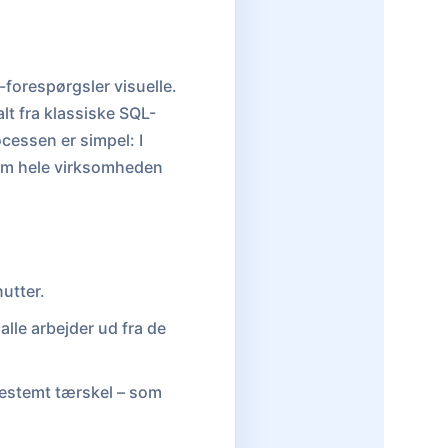
-forespørgsler visuelle.
alt fra klassiske SQL-
essen er simpel: I
som hele virksomheden
nutter.
lle arbejder ud fra de
 bestemt tærskel – som