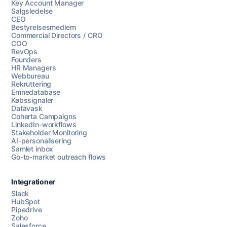
Key Account Manager
Salgsledelse
CEO
Bestyrelsesmedlem
Commercial Directors / CRO
COO
RevOps
Founders
HR Managers
Webbureau
Rekruttering
Emnedatabase
Købssignaler
Datavask
Coherta Campaigns
LinkedIn-workflows
Stakeholder Monitoring
AI-personalisering
Samlet inbox
Go-to-market outreach flows
Integrationer
Slack
HubSpot
Pipedrive
Zoho
Salesforce