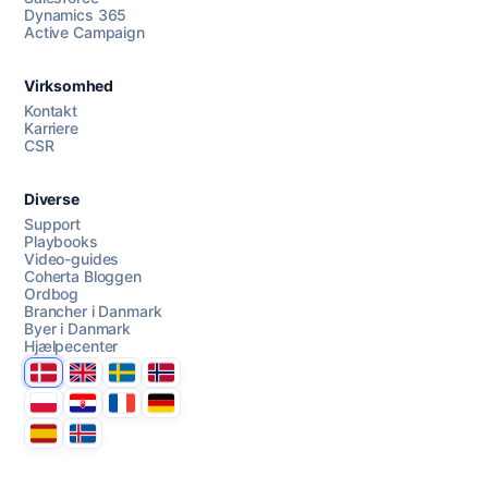
Dynamics 365
Chat med os
Active Campaign
Virksomhed
AI Campaign Assist
Kontakt
Karriere
CSR
Diverse
Support
Playbooks
Video-guides
Coherta Bloggen
Ordbog
Brancher i Danmark
Byer i Danmark
Hjælpecenter
Danmark
United Kingdom
Sverige
Norge
Polska
Hrvatska
France
Deutschland
Espana
Ísland