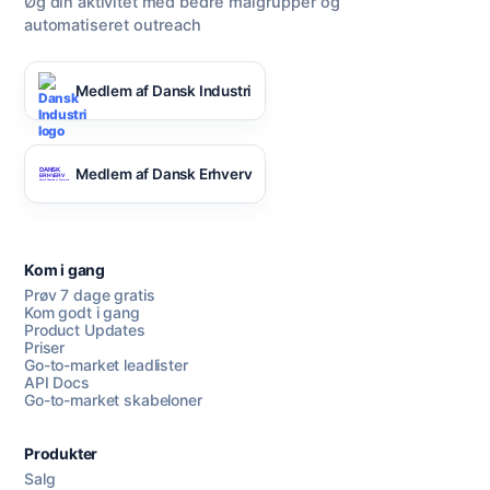
Øg din aktivitet med bedre målgrupper og
automatiseret outreach
Medlem af Dansk Industri
Medlem af Dansk Erhverv
Kom i gang
Prøv 7 dage gratis
Kom godt i gang
Product Updates
Priser
Go-to-market leadlister
API Docs
Go-to-market skabeloner
Produkter
Salg