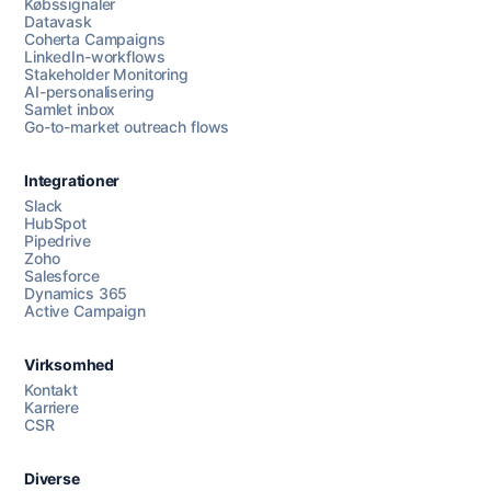
Købssignaler
Datavask
Coherta Campaigns
LinkedIn-workflows
Stakeholder Monitoring
AI-personalisering
Samlet inbox
Go-to-market outreach flows
Integrationer
Slack
HubSpot
Pipedrive
Zoho
Salesforce
Dynamics 365
Chat med os
Active Campaign
Virksomhed
AI Campaign Assist
Kontakt
Karriere
CSR
Diverse