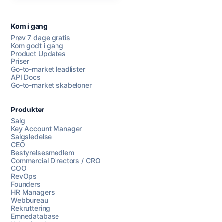
Kom i gang
Prøv 7 dage gratis
Kom godt i gang
Product Updates
Priser
Go-to-market leadlister
API Docs
Go-to-market skabeloner
Produkter
Salg
Key Account Manager
Salgsledelse
CEO
Bestyrelsesmedlem
Commercial Directors / CRO
COO
RevOps
Founders
HR Managers
Webbureau
Rekruttering
Emnedatabase