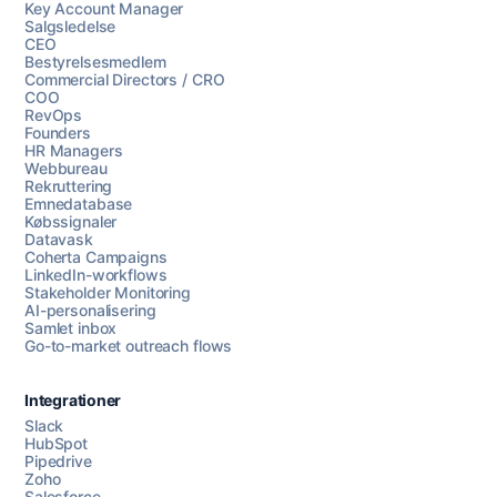
Key Account Manager
Salgsledelse
CEO
Bestyrelsesmedlem
Commercial Directors / CRO
COO
RevOps
Founders
HR Managers
Webbureau
Rekruttering
Emnedatabase
Købssignaler
Datavask
Coherta Campaigns
LinkedIn-workflows
Stakeholder Monitoring
AI-personalisering
Samlet inbox
Go-to-market outreach flows
Integrationer
Slack
HubSpot
Pipedrive
Zoho
Salesforce