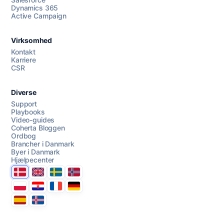
Dynamics 365
Chat med os
Active Campaign
Virksomhed
AI Campaign Assist
Kontakt
Karriere
CSR
Diverse
Support
Playbooks
Video-guides
Coherta Bloggen
Ordbog
Brancher i Danmark
Byer i Danmark
Hjælpecenter
Danmark
United Kingdom
Sverige
Norge
Polska
Hrvatska
France
Deutschland
Espana
Ísland