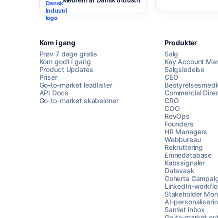
Kom i gang
Produkter
Prøv 7 dage gratis
Salg
Kom godt i gang
Key Account Ma
Product Updates
Salgsledelse
Priser
CEO
Go-to-market leadlister
Bestyrelsesmed
API Docs
Commercial Direc
Go-to-market skabeloner
CRO
COO
RevOps
Founders
HR Managers
Webbureau
Rekruttering
Emnedatabase
Købssignaler
Datavask
Coherta Campai
LinkedIn-workfl
Stakeholder Moni
AI-personaliseri
Samlet inbox
Go-to-market ou