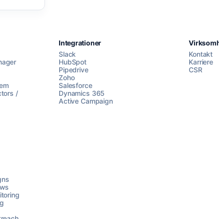
Integrationer
Virksom
Slack
Kontakt
nager
HubSpot
Karriere
Pipedrive
CSR
Zoho
lem
Salesforce
tors /
Dynamics 365
Active Campaign
gns
ows
toring
ng
treach