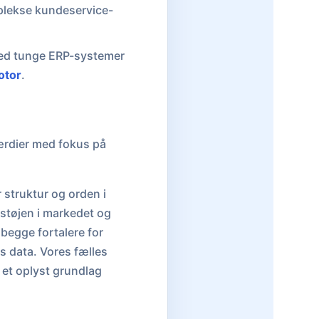
plekse kundeservice-
med tunge ERP-systemer
otor
.
ærdier med fokus på
 struktur og orden i
r støjen i markedet og
 begge fortalere for
es data. Vores fælles
å et oplyst grundlag