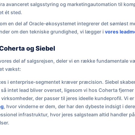
ra avanceret salgsstyring og marketingautomation til kom
et ét sted.
om en del af Oracle-økosystemet integrerer det sømløst 
nder om den tekniske grundighed, vi lægger i
vores leadm
Coherta og Siebel
ores del af salgsrejsen, deler vi en række fundamentale v
vet vækst:
es i enterprise-segmentet kræver præcision. Siebel skaber
 så intet lead bliver overset, ligesom vi hos Coherta fjerne
 virksomheder, der passer til jeres ideelle kundeprofil. Vi er
ng
, hvor vinderne er dem, der har den dybeste indsigt i der
ssionel infrastruktur, hvor jeres salgsteam altid handler p
ser.