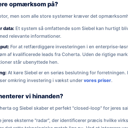
ære opmærksom på?
 motor, men som alle store systemer kræver det opmærksom
 data:
Et system så omfattende som Siebel kan hurtigt bliv
med relevante informationer.
nput:
For at retfærdiggøre investeringen i en enterprise-løs
øm af kvalificerede leads fra Coherta. Uden de rigtige mark
tioner står ubenyttede hen.
ng:
At køre Siebel er en seriøs beslutning for forretninge
lser omkring investering i vækst under
vores priser
.
enterer vi hinanden?
rta og Siebel skaber et perfekt "closed-loop" for jeres s
jeres eksterne "radar", der identificerer præcis hvilke vir