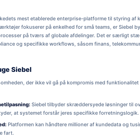
kedets mest etablerede enterprise-platforme til styring af 
tøjer fokuserer på enkelhed for små teams, er Siebel bygg
ocesser på tværs af globale afdelinger. Det er særligt stæ
pliance og specifikke workflows, såsom finans, telekommu
uge Siebel
rksomheden, der ikke vil gå på kompromis med funktionalitet
etilpasning:
Siebel tilbyder skræddersyede løsninger til ov
etyder, at systemet forstår jeres specifikke forretningslogik.
ed:
Platformen kan håndtere millioner af kundedata og tusi
 fart.