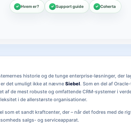
Hvem er?
Support guide
Coherta
temernes historie og de tunge enterprise-løsninger, der l
er det umuligt ikke at nævne
Siebel
. Som en del af Oracle-
t af de mest robuste og omfattende CRM-systemer i verden,
ksitet i de allerstørste organisationer.
l som et sandt kraftcenter, der – når det fodres med de rig
rksomheds salgs- og serviceapparat.