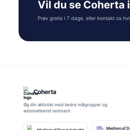
Vil du se Coherta 
Prøv gratis i 7 dage, eller kontakt os h
Coherta
Øg din aktivitet med bedre målgrupper og
automatiseret outreach
Medlem af D
Medlem af Dansk Industri