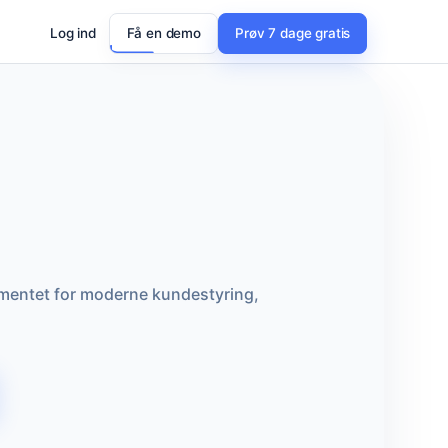
Log ind
Få en demo
Prøv 7 dage gratis
amentet for moderne kundestyring,