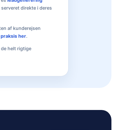
ores
leadgenerering
 serveret direkte i deres
sten af kunderejsen
 praksis her
.
de helt rigtige