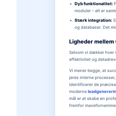
Dyb funktionalitet:
F
moduler – alt er saml
Stærk integration:
S
og databaser. Det mi
Ligheder mellem 
Selvom vi dækker hver v
effektivitet og datadre
Vi mener begge, at succ
jeres interne processer,
identificerer de præcise
moderne
leadgenereri
mål er at skabe en profe
fremfor mavefornemmel