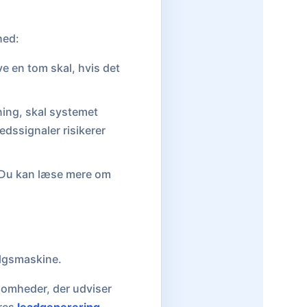
hed:
e en tom skal, hvis det
ning, skal systemet
edssignaler risikerer
n. Du kan læse mere om
algsmaskine.
ksomheder, der udviser