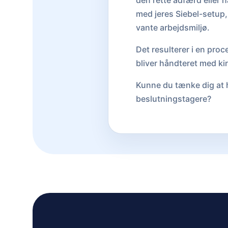
den rette adfærd eller h
med jeres Siebel-setup, 
vante arbejdsmiljø.
Det resulterer i en proc
bliver håndteret med k
Kunne du tænke dig at h
beslutningstagere?