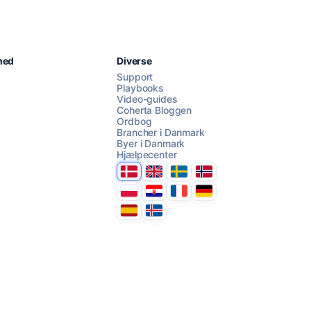
Chat med os
hed
Diverse
Support
Playbooks
Video-guides
AI Campaign Assist
Coherta Bloggen
Ordbog
Brancher i Danmark
Byer i Danmark
Hjælpecenter
Danmark
United Kingdom
Sverige
Norge
Polska
Hrvatska
France
Deutschland
Espana
Ísland