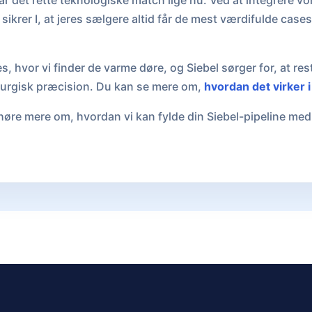
ar det rette teknologiske match lige nu. Ved at integrere v
sikrer I, at jeres sælgere altid får de mest værdifulde cases
es, hvor vi finder de varme døre, og Siebel sørger for, at re
irurgisk præcision. Du kan se mere om,
hvordan det virker i
øre mere om, hvordan vi kan fylde din Siebel-pipeline med 