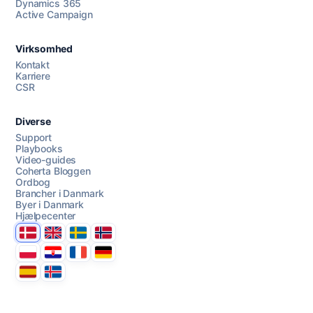
Dynamics 365
Chat med os
Active Campaign
Virksomhed
AI Campaign Assist
Kontakt
Karriere
CSR
Diverse
Support
Playbooks
Video-guides
Coherta Bloggen
Ordbog
Brancher i Danmark
Byer i Danmark
Hjælpecenter
Danmark
United Kingdom
Sverige
Norge
Polska
Hrvatska
France
Deutschland
Espana
Ísland