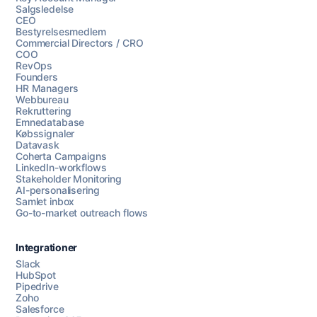
Salgsledelse
CEO
Bestyrelsesmedlem
Commercial Directors / CRO
COO
RevOps
Founders
HR Managers
Webbureau
Rekruttering
Emnedatabase
Købssignaler
Datavask
Coherta Campaigns
LinkedIn-workflows
Stakeholder Monitoring
AI-personalisering
Samlet inbox
Go-to-market outreach flows
Integrationer
Slack
HubSpot
Pipedrive
Zoho
Salesforce