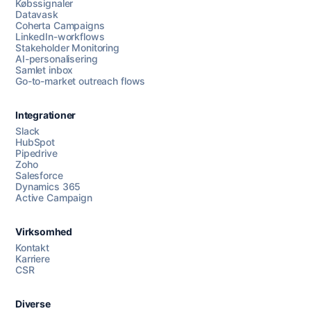
Købssignaler
Datavask
Coherta Campaigns
LinkedIn-workflows
Stakeholder Monitoring
AI-personalisering
Samlet inbox
Go-to-market outreach flows
Integrationer
Slack
HubSpot
Pipedrive
Zoho
Salesforce
Dynamics 365
Chat med os
Active Campaign
Virksomhed
AI Campaign Assist
Kontakt
Karriere
CSR
Diverse