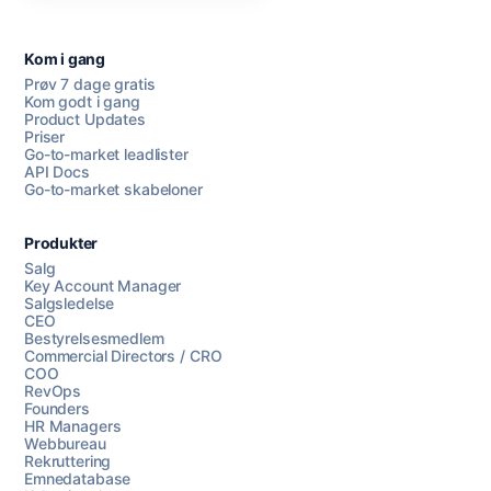
Kom i gang
Prøv 7 dage gratis
Kom godt i gang
Product Updates
Priser
Go-to-market leadlister
API Docs
Go-to-market skabeloner
Produkter
Salg
Key Account Manager
Salgsledelse
CEO
Bestyrelsesmedlem
Commercial Directors / CRO
COO
RevOps
Founders
HR Managers
Webbureau
Rekruttering
Emnedatabase