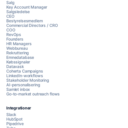
Salg
Key Account Manager
Salgsledelse
CEO
Bestyrelsesmedlem
Commercial Directors / CRO
COO
RevOps
Founders
HR Managers
Webbureau
Rekruttering
Emnedatabase
Købssignaler
Datavask
Coherta Campaigns
LinkedIn-workflows
Stakeholder Monitoring
AI-personalisering
Samlet inbox
Go-to-market outreach flows
Integrationer
Slack
HubSpot
Pipedrive