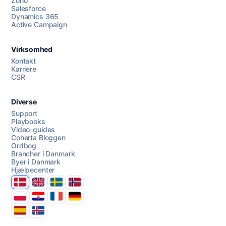
Zoho
Salesforce
Dynamics 365
Chat med os
Active Campaign
Virksomhed
AI Campaign Assist
Kontakt
Karriere
CSR
Diverse
Support
Playbooks
Video-guides
Coherta Bloggen
Ordbog
Brancher i Danmark
Byer i Danmark
Hjælpecenter
Danmark
United Kingdom
Sverige
Norge
Polska
Hrvatska
France
Deutschland
Espana
Ísland