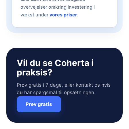
overvejelser omkring investering i
vækst under
vores priser
.
Vil du se Coherta i
praksis?
Prøv gratis i 7 dage, eller kontakt os hvis
du har spørgsmål til opsætningen.
Prøv gratis