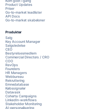
Kom godt i gang
Product Updates
Priser
Go-to-market leadlister
API Docs
Go-to-market skabeloner
Produkter
Salg
Key Account Manager
Salgsledelse
CEO
Bestyrelsesmedlem
Commercial Directors / CRO
COO
RevOps
Founders
HR Managers
Webbureau
Rekruttering
Emnedatabase
Købssignaler
Datavask
Coherta Campaigns
LinkedIn-workflows
Stakeholder Monitoring
AI-personalisering