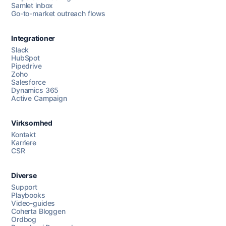
Samlet inbox
Go-to-market outreach flows
Integrationer
Slack
HubSpot
Pipedrive
Zoho
Salesforce
Dynamics 365
Chat med os
Active Campaign
Virksomhed
AI Campaign Assist
Chat with us
Kontakt
Karriere
CSR
Diverse
Support
Playbooks
Video-guides
Coherta Bloggen
Ordbog