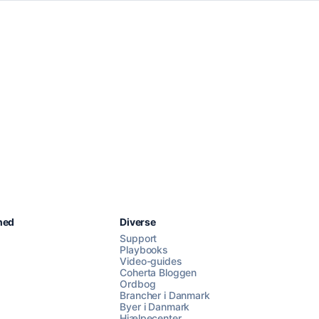
Chat med os
hed
Diverse
Support
Playbooks
Video-guides
AI Campaign Assist
Chat with us
Coherta Bloggen
Ordbog
Brancher i Danmark
Byer i Danmark
Hjælpecenter