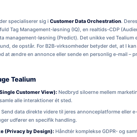
der specialiserer sig i
Customer Data Orchestration
. Deres
fuld Tag Management-løsning (IQ), en realtids-CDP (Audi
a management-løsning (Predict). Det unikke ved Tealium er
und, de opstår. For B2B-virksomheder betyder det, at I kan 
ved at ændre en annonce eller sende en personlig e-mail – p
uge Tealium
(Single Customer View):
Nedbryd siloerne mellem marketin
amle alle interaktioner ét sted.
:
Send data direkte videre til jeres annonceplatforme eller 
uger udfører en specifik handling.
ke (Privacy by Design):
Håndtér komplekse GDPR- og samty