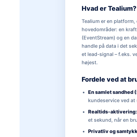
Hvad er Tealium?
Tealium er en platform, 
hovedområder: en kraft
(EventStream) og en dat
handle på data i det sek
et lead-signal – f.eks. 
højest.
Fordele ved at br
En samlet sandhed 
kundeservice ved at s
Realtids-aktivering
et sekund, når en br
Privatliv og samtyk