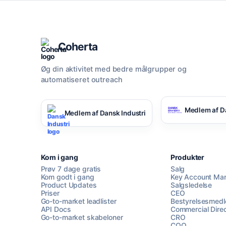
Coherta
Øg din aktivitet med bedre målgrupper og
automatiseret outreach
Medlem af D
Medlem af Dansk Industri
Kom i gang
Produkter
Prøv 7 dage gratis
Salg
Kom godt i gang
Key Account Ma
Product Updates
Salgsledelse
Priser
CEO
Go-to-market leadlister
Bestyrelsesmed
API Docs
Commercial Direc
Go-to-market skabeloner
CRO
COO