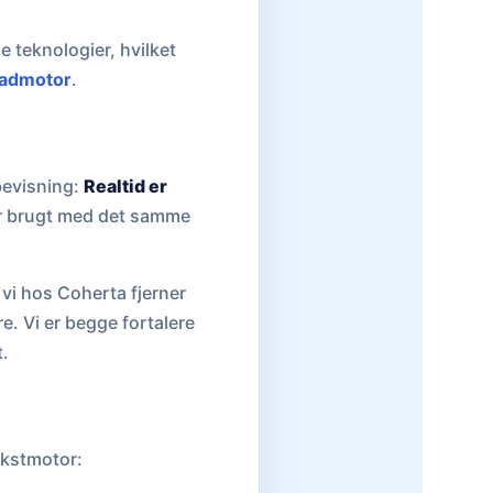
e teknologier, hvilket
eadmotor
.
bevisning:
Realtid er
ver brugt med det samme
 vi hos Coherta fjerner
e. Vi er begge fortalere
t.
ækstmotor: