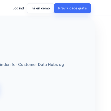
Log ind
Få en demo
Prøv 7 dage gratis
r inden for Customer Data Hubs og