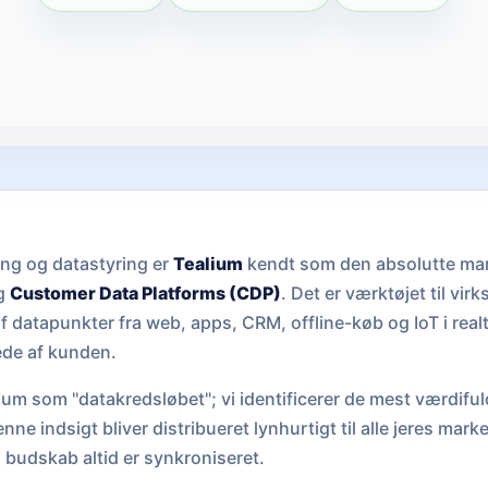
ning og datastyring er
Tealium
kendt som den absolutte mar
g
Customer Data Platforms (CDP)
. Det er værktøjet til vi
 af datapunkter fra web, apps, CRM, offline-køb og IoT i realt
de af kunden.
um som "datakredsløbet"; vi identificerer de mest værdifuld
nne indsigt bliver distribueret lynhurtigt til alle jeres mark
s budskab altid er synkroniseret.