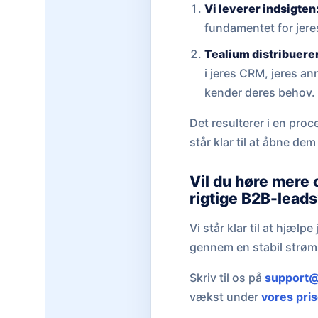
Vi leverer indsigten
fundamentet for jere
Tealium distribuerer
i jeres CRM, jeres a
kender deres behov.
Det resulterer i en proc
står klar til at åbne d
Vil du høre mere
rigtige B2B-lead
Vi står klar til at hjæ
gennem en stabil strøm
Skriv til os på
support@
vækst under
vores pris