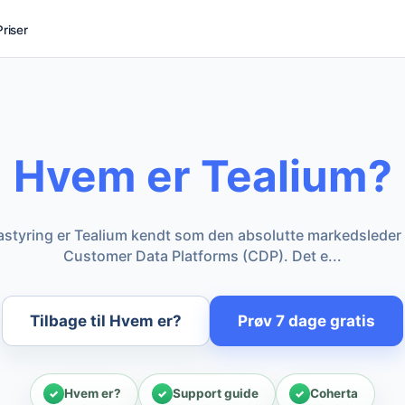
Priser
Hvem er Tealium?
datastyring er Tealium kendt som den absolutte markedslede
Customer Data Platforms (CDP). Det e...
Tilbage til Hvem er?
Prøv 7 dage gratis
Hvem er?
Support guide
Coherta