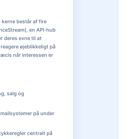
 kerne består af fire
enceStream), en API-hub
 deres evne til at
reagere øjeblikkeligt på
ræcis når interessen er
g, salg og
e-mailsystemer på under
kkeregler centralt på