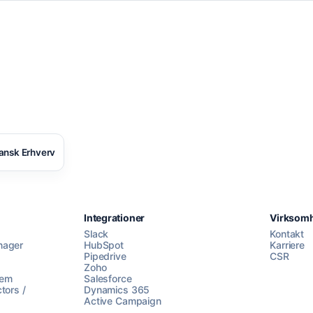
ansk Erhverv
Integrationer
Virksom
Slack
Kontakt
nager
HubSpot
Karriere
Pipedrive
CSR
Zoho
lem
Salesforce
tors /
Dynamics 365
Active Campaign