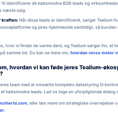
:
Vi identificerer de købsmodne B2B-leads og virksomhedssi
s næste salg.
 kraften:
Når disse leads er identificeret, sørger Tealium f
nnonceplatforme og jeres hjemmeside samtidigt, så kunden 
es, hvor vi finder de varme døre, og Tealium sørger for, at h
em på samme tid. Du kan se mere om,
hvordan vores motor vi
 om, hvordan vi kan føde jeres Tealium-øko
s?
lpe jeres team med at omsætte kompleks datastyring til konkr
 af købsmodne leads. Lad os tage en uforpligtende dialog 
coherta.com
, eller læs mere om strategiske overvejelser o
er
.