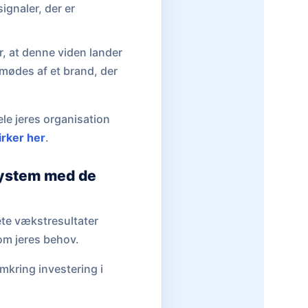
gnaler, der er
or, at denne viden lander
mødes af et brand, der
ele jeres organisation
rker her
.
system med de
ete vækstresultater
om jeres behov.
mkring investering i