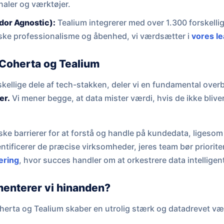
analer og værktøjer.
or Agnostic):
Tealium integrerer med over 1.300 forskellig
ske professionalisme og åbenhed, vi værdsætter i
vores l
Coherta og Tealium
rskellige dele af tech-stakken, deler vi en fundamental over
er.
Vi mener begge, at data mister værdi, hvis de ikke bli
ske barrierer for at forstå og handle på kundedata, ligesom
ntificerer de præcise virksomheder, jeres team bør prioriter
ering
, hvor succes handler om at orkestrere data intelligen
enterer vi hinanden?
erta og Tealium skaber en utrolig stærk og datadrevet v