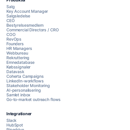
Salg
Key Account Manager
Salgsledelse
CEO
Bestyrelsesmedlem
Commercial Directors / CRO
COO
RevOps
Founders
HR Managers
Webbureau
Rekruttering
Emnedatabase
Købssignaler
Datavask
Coherta Campaigns
LinkedIn-workflows
Stakeholder Monitoring
AI-personalisering
Samlet inbox
Go-to-market outreach flows
Integrationer
Slack
HubSpot
Pipedrive