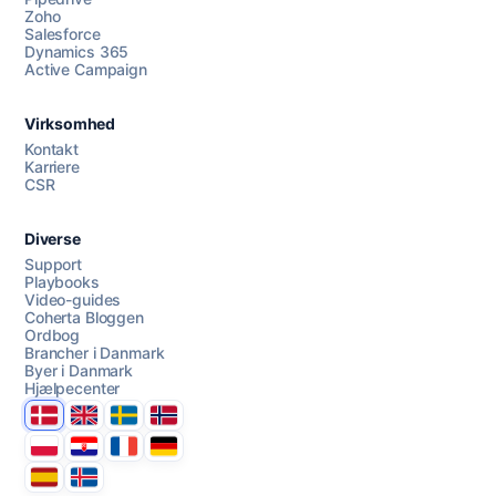
Zoho
Salesforce
Dynamics 365
Chat med os
Active Campaign
Virksomhed
AI Campaign Assist
Chat with us
Kontakt
Karriere
CSR
Diverse
Support
Playbooks
Video-guides
Coherta Bloggen
Ordbog
Brancher i Danmark
Byer i Danmark
Hjælpecenter
Danmark
United Kingdom
Sverige
Norge
Polska
Hrvatska
France
Deutschland
Espana
Ísland