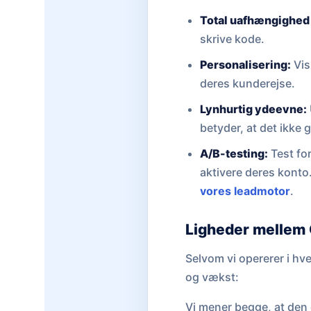
Total uafhængighed 
skrive kode.
Personalisering:
Vis
deres kunderejse.
Lynhurtig ydeevne:
betyder, at det ikke
A/B-testing:
Test for
aktivere deres konto
vores leadmotor
.
Ligheder mellem 
Selvom vi opererer i hv
og vækst:
Vi mener begge, at den 