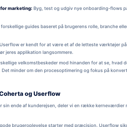
for marketing:
Byg, test og udgiv nye onboarding-flows på
 forskellige guides baseret på brugerens rolle, branche eller
Userflow er kendt for at være et af de letteste værktøjer på
 gør jeres applikation langsommere.
skellige velkomstbeskeder mod hinanden for at se, hvad der 
. Det minder om den procesoptimering og fokus på konvert
Coherta og Userflow
er sin ende af kunderejsen, deler vi en række kerneværdier
gode brugeroplevelse starter med præcision. Userflow sikr