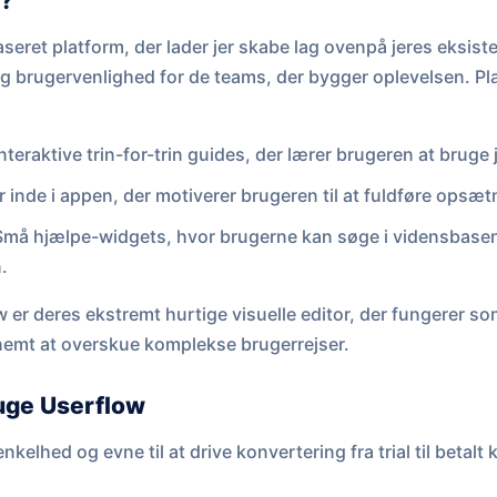
w?
seret platform, der lader jer skabe lag ovenpå jeres eksis
g brugervenlighed for de teams, der bygger oplevelsen. P
nteraktive trin-for-trin guides, der lærer brugeren at bruge
r inde i appen, der motiverer brugeren til at fuldføre opsæ
må hjælpe-widgets, hvor brugerne kan søge i vidensbasen 
.
 er deres ekstremt hurtige visuelle editor, der fungerer so
t nemt at overskue komplekse brugerrejser.
ruge Userflow
nkelhed og evne til at drive konvertering fra trial til betalt