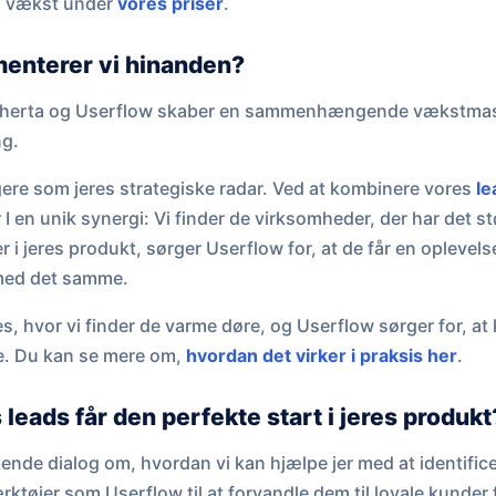
 i vækst under
vores priser
.
enterer vi hinanden?
oherta og Userflow skaber en sammenhængende vækstmas
ng.
ere som jeres strategiske radar. Ved at kombinere vores
le
 en unik synergi: Vi finder de virksomheder, der har det st
r i jeres produkt, sørger Userflow for, at de får en oplevel
med det samme.
es, hvor vi finder de varme døre, og Userflow sørger for, at
. Du kan se mere om,
hvordan det virker i praksis her
.
es leads får den perfekte start i jeres produkt
ende dialog om, hvordan vi kan hjælpe jer med at identifice
rktøjer som Userflow til at forvandle dem til loyale kunder 