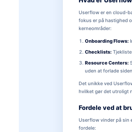
Hvad er Userflo
Userflow er en cloud-ba
fokus er på hastighed o
kerneområder:
Onboarding Flows:
I
Checklists:
Tjekliste
Resource Centers:
S
uden at forlade siden
Det unikke ved Userflow
hvilket gør det utrolig
Fordele ved at b
Userflow vinder på sin e
fordele: