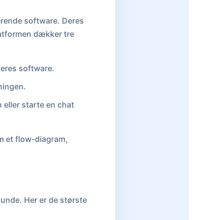
terende software. Deres
latformen dækker tre
 jeres software.
tningen.
eller starte en chat
m et flow-diagram,
 kunde. Her er de største