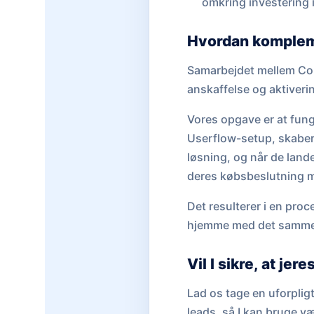
omkring investering
Hvordan komplem
Samarbejdet mellem C
anskaffelse og aktiveri
Vores opgave er at fung
Userflow-setup, skaber I
løsning, og når de lande
deres købsbeslutning 
Det resulterer i en proc
hjemme med det samme
Vil I sikre, at jer
Lad os tage en uforpligt
leads, så I kan bruge væ