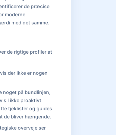
entificerer de præcise
for moderne
 værdi med det samme.
 de rigtige profiler at
is der ikke er nogen
te noget på bundlinjen,
is I ikke proaktivt
tte tjeklister og guides
at de bliver hængende.
tegiske overvejelser