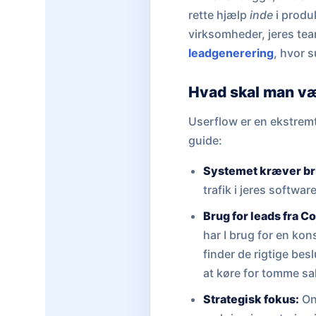
rette hjælp
inde
i produk
virksomheder, jeres team
leadgenerering
, hvor 
Hvad skal man v
Userflow er en ekstremt
guide:
Systemet kræver br
trafik i jeres software
Brug for leads fra C
har I brug for en kon
finder de rigtige besl
at køre for tomme sa
Strategisk fokus:
Onb