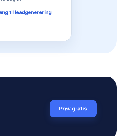
gang til leadgenerering
Prøv gratis