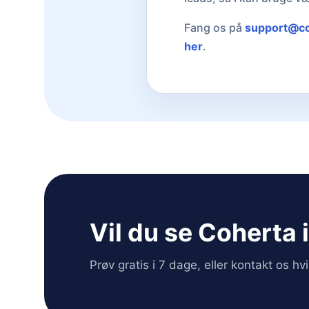
Fang os på
support@c
her
.
Vil du se Coherta 
Prøv gratis i 7 dage, eller kontakt os h