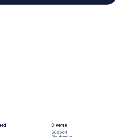
Chat med os
hed
Diverse
Support
Playbooks