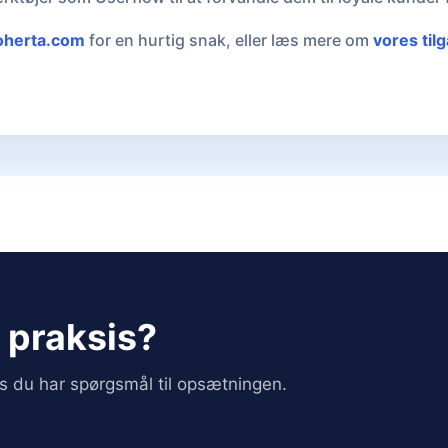
oherta.com
for en hurtig snak, eller læs mere om
vores til
i praksis?
vis du har spørgsmål til opsætningen.