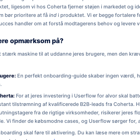
tet, ligesom vi hos Coherta fjerner støjen i markedet og id
 bør prioritere at få
ind
i produktet. Vi er begge fortalere 
succes handler om at forstå modtagerens behov og levere
ære opmærksom på?
 stærk maskine til at uddanne jeres brugere, men den kræver
ugere:
En perfekt onboarding-guide skaber ingen værdi, hv
.
oherta:
For at jeres investering i Userflow for alvor skal bat
stant tilstrømning af kvalificerede B2B-leads fra Coherta. Hv
utningstagere fra de rigtige virksomheder, risikerer jeres flo
le. Vi finder de købsmodne cases, og Userflow sørger for, 
oarding skal føre til aktivering. Du kan læse mere om stra