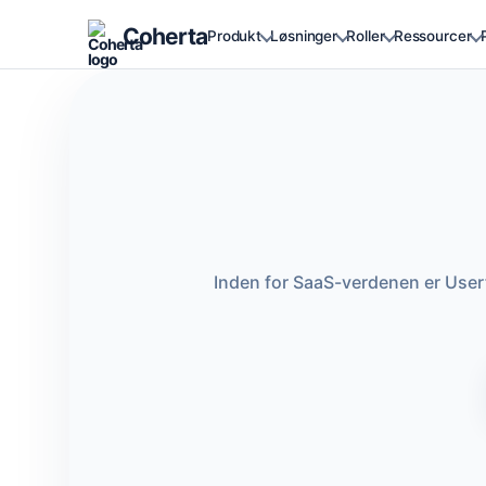
Coherta
Produkt
Løsninger
Roller
Ressourcer
Inden for SaaS-verdenen er User