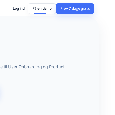
Log ind
Få en demo
Prøv 7 dage gratis
e til User Onboarding og Product