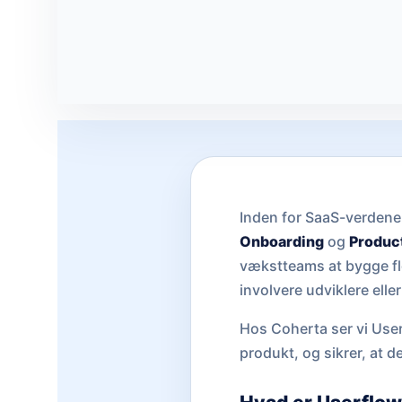
Inden for SaaS-verdene
Onboarding
og
Produc
vækstteams at bygge flo
involvere udviklere ell
Hos Coherta ser vi Userf
produkt, og sikrer, at d