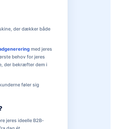
kine, der dækker både
adgenerering
med jeres
ørste behov for jeres
se, der bekræfter dem i
 kunderne føler sig
?
re jeres ideelle B2B-
fra dag ét.