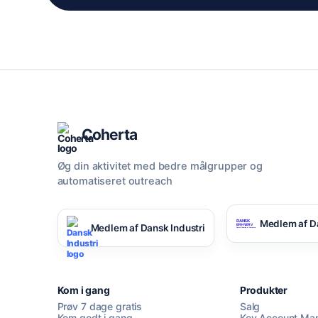
Coherta
Øg din aktivitet med bedre målgrupper og
automatiseret outreach
Medlem af D
Medlem af Dansk Industri
Kom i gang
Produkter
Prøv 7 dage gratis
Salg
Kom godt i gang
Key Account Ma