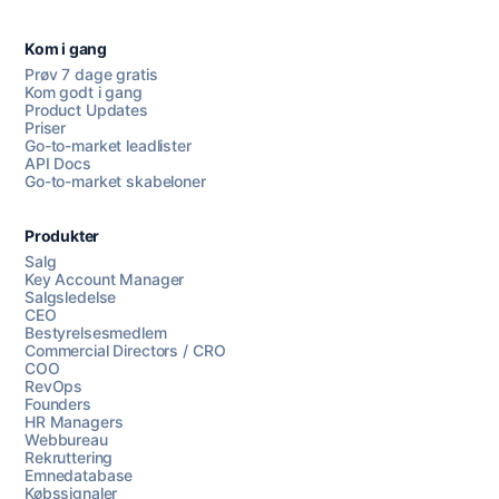
Kom i gang
Prøv 7 dage gratis
Kom godt i gang
Product Updates
Priser
Go-to-market leadlister
API Docs
Go-to-market skabeloner
Produkter
Salg
Key Account Manager
Salgsledelse
CEO
Bestyrelsesmedlem
Commercial Directors / CRO
COO
RevOps
Founders
HR Managers
Webbureau
Rekruttering
Emnedatabase
Købssignaler