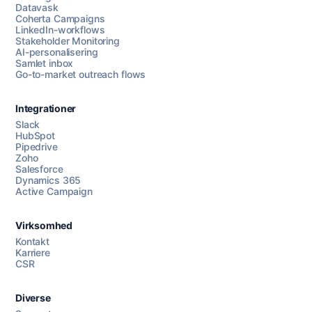
Datavask
Coherta Campaigns
LinkedIn-workflows
Stakeholder Monitoring
AI-personalisering
Samlet inbox
Go-to-market outreach flows
Integrationer
Slack
HubSpot
Pipedrive
Zoho
Salesforce
Dynamics 365
Chat med os
Active Campaign
Virksomhed
AI Campaign Assist
Chat with us
Kontakt
Karriere
CSR
Diverse