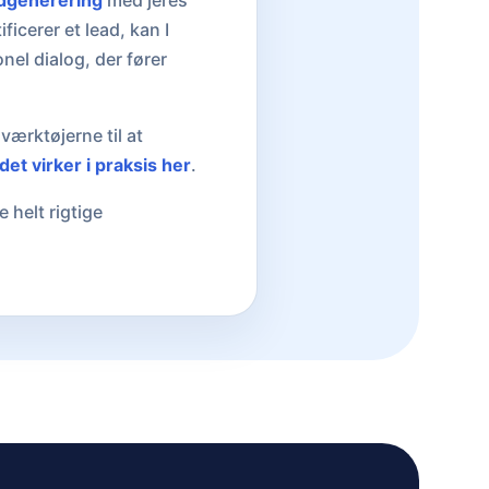
dgenerering
med jeres
ificerer et lead, kan I
onel dialog, der fører
 værktøjerne til at
et virker i praksis her
.
 helt rigtige