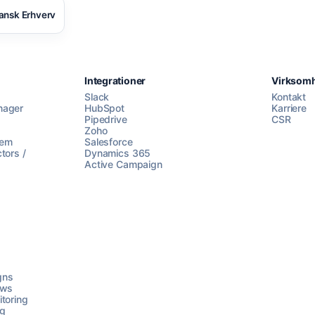
ansk Erhverv
Integrationer
Virksom
Slack
Kontakt
nager
HubSpot
Karriere
Pipedrive
CSR
Zoho
lem
Salesforce
tors /
Dynamics 365
Active Campaign
gns
ows
toring
ng