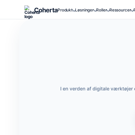
Coherta
Produkt
Løsninger
Roller
Ressourcer
I en verden af digitale værktøjer