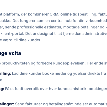
et platform, der kombinerer CRM, online tidsbestilling, fak
pakke. Det fungerer som en central hub for din virksomhed
der, sende professionelle estimater, modtage betalinger o
klient-portal. Det er designet til at fjerne den administrati
e værdi til dine kunder.
uge vcita
ge produktiviteten og forbedre kundeoplevelsen. Her er de s
illing:
Lad dine kunder booke møder og ydelser direkte fra 
id.
ng:
Få et fuldt overblik over hver kundes historik, bookinger
alinger:
Send fakturaer og betalingspåmindelser automatis