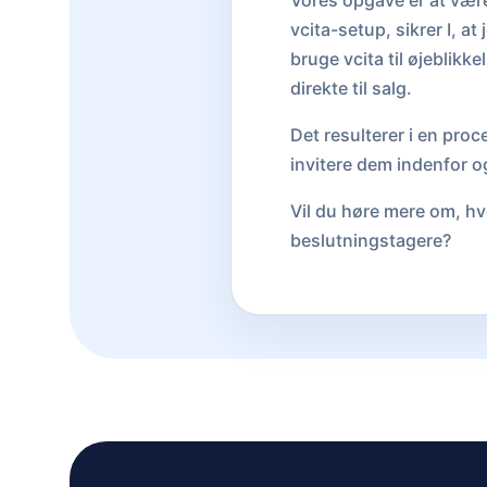
Vores opgave er at være
vcita-setup, sikrer I, at
bruge vcita til øjeblikke
direkte til salg.
Det resulterer i en proce
invitere dem indenfor o
Vil du høre mere om, hvo
beslutningstagere?