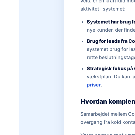
vcita er en kraftfuld mo
aktivitet i systemet:
Systemet har brug fo
nye kunder, der finder
Brug for leads fra C
systemet brug for le
rette beslutningstag
Strategisk fokus på
vækstplan. Du kan l
priser
.
Hvordan komplem
Samarbejdet mellem Cohe
overgang fra kold konta