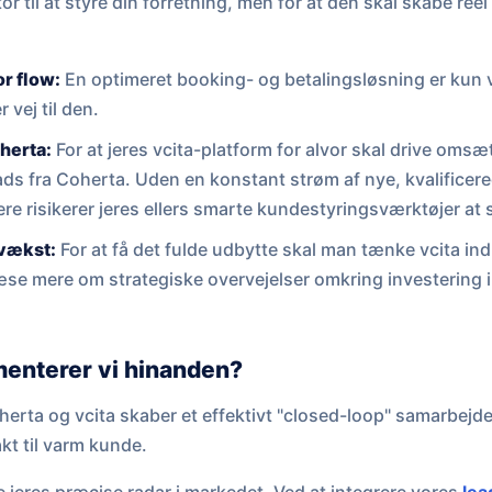
tor til at styre din forretning, men for at den skal skabe ree
r flow:
En optimeret booking- og betalingsløsning er kun v
 vej til den.
oherta:
For at jeres vcita-platform for alvor skal drive oms
ads fra Coherta. Uden en konstant strøm af nye, kvalificer
ere risikerer jeres ellers smarte kundestyringsværktøjer at
 vækst:
For at få det fulde udbytte skal man tænke vcita ind
æse mere om strategiske overvejelser omkring investering
enterer vi hinanden?
rta og vcita skaber et effektivt "closed-loop" samarbejde
kt til varm kunde.