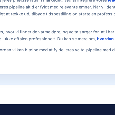
 jeres præcise radar i markedet. Ved at integrere vores
lea
 jeres pipeline altid er fyldt med relevante emner. Når vi ident
ligt at række ud, tilbyde tidsbestilling og starte en professi
s, hvor vi finder de varme døre, og vcita sørger for, at I har
g lukke aftalen professionelt. Du kan se mere om,
hvordan d
rdan vi kan hjælpe med at fylde jeres vcita-pipeline med de