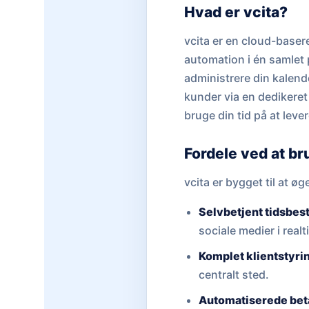
Hvad er vcita?
vcita er en cloud-baser
automation i én samlet 
administrere din kalen
kunder via en dedikeret 
bruge din tid på at lever
Fordele ved at br
vcita er bygget til at ø
Selvbetjent tidsbest
sociale medier i realt
Komplet klientstyri
centralt sted.
Automatiserede bet