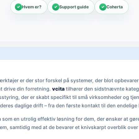
Hvem er?
Support guide
Coherta
værktøjer er der stor forskel på systemer, der blot opbevare
t drive din forretning.
vcita
tilhører den sidstnævnte katego
sstyring, der er skabt specifikt til små virksomheder og t
eres daglige drift – fra den første kontakt til den endelige 
a som en utrolig effektiv løsning for dem, der ønsker at gør
m, samtidig med at de bevarer et knivskarpt overblik over 