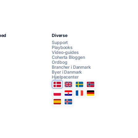
Chat med os
hed
Diverse
Support
Playbooks
Video-guides
AI Campaign Assist
Coherta Bloggen
Ordbog
Brancher i Danmark
Byer i Danmark
Hjælpecenter
Danmark
United Kingdom
Sverige
Norge
Polska
Hrvatska
France
Deutschland
Espana
Ísland