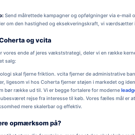
.
o:
Send målrettede kampagner og opfølgninger via e-mail o
er om den hastighed og eksekveringskraft, vi værdsætter 
Coherta og vcita
er vores ende af jeres vækststrategi, deler vi en række ke
et salg:
logi skal fjerne friktion. vcita fjerner de administrative ba
r, ligesom vi hos Coherta fjerner støjen i markedet og iden
m bør række ud til. Vi er begge fortalere for moderne
leadg
ubesværet rejse fra interesse til køb. Vores fælles mål er a
irksomhed mere skalerbar og effektiv.
ære opmærksom på?