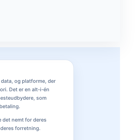
r data, og platforme, der
ri. Det er en alt-i-én
jenesteudbydere, som
betaling.
e det nemt for deres
deres forretning.