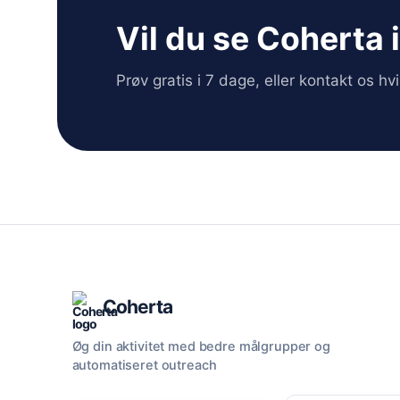
Vil du se Coherta 
Prøv gratis i 7 dage, eller kontakt os h
Coherta
Øg din aktivitet med bedre målgrupper og
automatiseret outreach