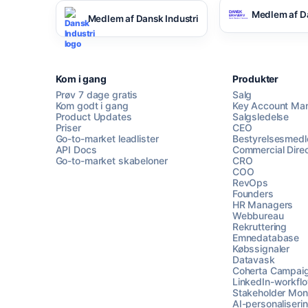
Medlem af D
Medlem af Dansk Industri
Kom i gang
Produkter
Prøv 7 dage gratis
Salg
Kom godt i gang
Key Account Ma
Product Updates
Salgsledelse
Priser
CEO
Go-to-market leadlister
Bestyrelsesmed
API Docs
Commercial Direc
Go-to-market skabeloner
CRO
COO
RevOps
Founders
HR Managers
Webbureau
Rekruttering
Emnedatabase
Købssignaler
Datavask
Coherta Campai
LinkedIn-workfl
Stakeholder Moni
AI-personaliseri