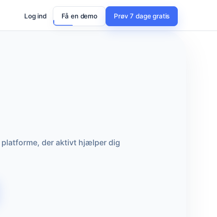
Log ind
Få en demo
Prøv 7 dage gratis
 platforme, der aktivt hjælper dig