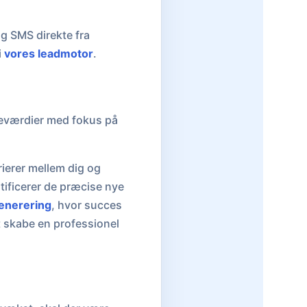
g SMS direkte fra
i
vores leadmotor
.
rneværdier med fokus på
rrierer mellem dig og
tificerer de præcise nye
enerering
, hvor succes
t skabe en professionel