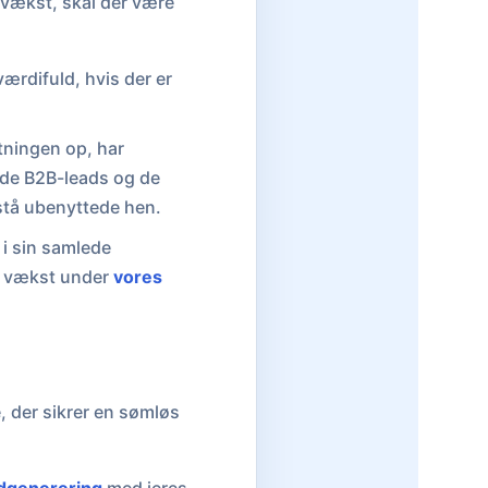
l vækst, skal der være
ærdifuld, hvis der er
ætningen op, har
ede B2B-leads og de
 stå ubenyttede hen.
 i sin samlede
 i vækst under
vores
, der sikrer en sømløs