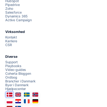
HubSpot
Pipedrive
Zoho
Salesforce
Dynamics 365
Chat med os
Active Campaign
Virksomhed
AI Campaign Assist
Kontakt
Karriere
CSR
Diverse
Support
Playbooks
Video-guides
Coherta Bloggen
Ordbog
Brancher i Danmark
Byer i Danmark
Hjælpecenter
Danmark
United Kingdom
Sverige
Norge
Polska
Hrvatska
France
Deutschland