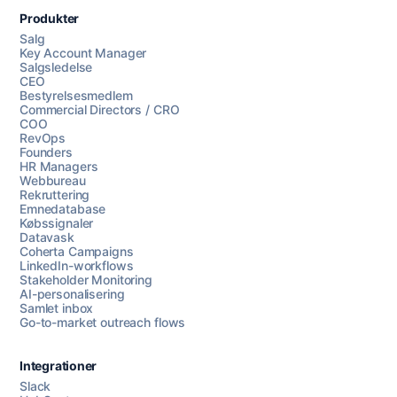
Produkter
Salg
Key Account Manager
Salgsledelse
CEO
Bestyrelsesmedlem
Commercial Directors / CRO
COO
RevOps
Founders
HR Managers
Webbureau
Rekruttering
Emnedatabase
Købssignaler
Datavask
Coherta Campaigns
LinkedIn-workflows
Stakeholder Monitoring
AI-personalisering
Samlet inbox
Go-to-market outreach flows
Integrationer
Slack