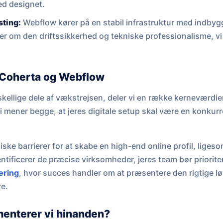
ed designet.
sting:
Webflow kører på en stabil infrastruktur med indby
er om den driftssikkerhed og tekniske professionalisme, v
 Coherta og Webflow
rskellige dele af vækstrejsen, deler vi en række kerneværdi
Vi mener begge, at jeres digitale setup skal være en konkurr
ske barrierer for at skabe en high-end online profil, ligeso
ntificerer de præcise virksomheder, jeres team bør prioriter
ering
, hvor succes handler om at præsentere den rigtige lø
re.
enterer vi hinanden?