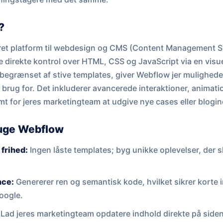
?
et platform til webdesign og CMS (Content Management Sys
e direkte kontrol over HTML, CSS og JavaScript via en vis
 begrænset af stive templates, giver Webflow jer mulighed
ar brug for. Det inkluderer avancerede interaktioner, animat
emt for jeres marketingteam at udgive nye cases eller blogi
ruge Webflow
frihed:
Ingen låste templates; byg unikke oplevelser, der ski
nce:
Genererer ren og semantisk kode, hvilket sikrer korte
Google.
Lad jeres marketingteam opdatere indhold direkte på side