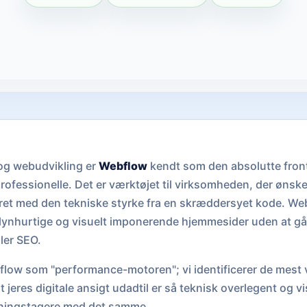
 og webudvikling er
Webflow
kendt som den absolutte front
ofessionelle. Det er værktøjet til virksomheden, der ønsker
ret med den tekniske styrke fra en skræddersyet kode. Web
lynhurtige og visuelt imponerende hjemmesider uden at 
ler SEO.
low som "performance-motoren"; vi identificerer de mest v
at jeres digitale ansigt udadtil er så teknisk overlegent og 
lutningstagere med det samme.