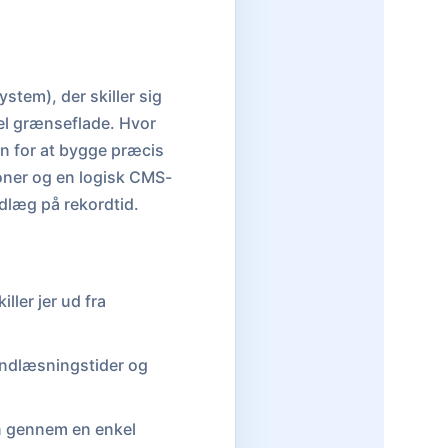
tem), der skiller sig
uel grænseflade. Hvor
en for at bygge præcis
ioner og en logisk CMS-
ndlæg på rekordtid.
ller jer ud fra
 indlæsningstider og
n gennem en enkel