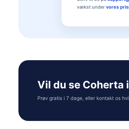
vækst under
vores pris
Vil du se Coherta 
Prøv gratis i 7 dage, eller kontakt os h