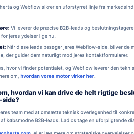
rta og Webflow sikrer en uforstyrret linje fra markedsinds
døre:
Vi leverer de præcise B2B-leads og beslutningstagere
or jeres ydelser lige nu.
et:
Når disse leads besøger jeres Webflow-side, bliver de m
else, der guider dem naturligt mod jeres kontaktformularer.
es, hvor vi finder potentialet, og Webflow leverer den teknis
 mere om,
hvordan vores motor virker her
.
om, hvordan vi kan drive de helt rigtige bes
-side?
lpe jeres team med at omsætte teknisk overlegenhed til konkr
 af købsmodne B2B-leads. Lad os tage en uforpligtende di
coherta.com
, eller læs mere om strategiske overvejelser o