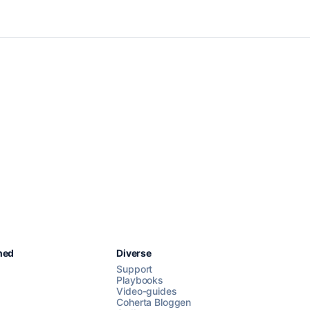
Chat med os
hed
Diverse
Support
Playbooks
Video-guides
AI Campaign Assist
Chat with us
Coherta Bloggen