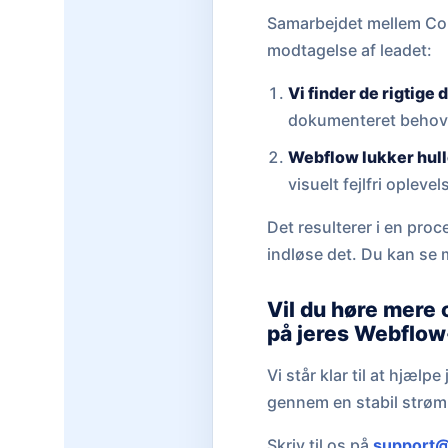
Samarbejdet mellem Cohe
modtagelse af leadet:
Vi finder de rigtige 
dokumenteret behov f
Webflow lukker hull
visuelt fejlfri oplev
Det resulterer i en proc
indløse det. Du kan se
Vil du høre mere 
på jeres Webflow
Vi står klar til at hjæ
gennem en stabil strøm
Skriv til os på
support@