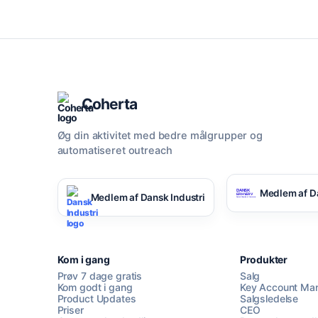
Coherta
Øg din aktivitet med bedre målgrupper og
automatiseret outreach
Medlem af D
Medlem af Dansk Industri
Kom i gang
Produkter
Prøv 7 dage gratis
Salg
Kom godt i gang
Key Account Ma
Product Updates
Salgsledelse
Priser
CEO