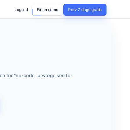
Log ind
Få en demo
Prøv 7 dage gratis
den for "no-code" bevægelsen for