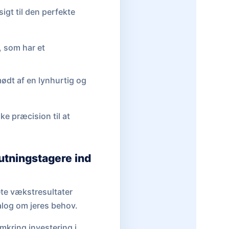
igt til den perfekte
, som har et
ødt af en lynhurtig og
ke præcision til at
lutningstagere ind
ete vækstresultater
alog om jeres behov.
mkring investering i